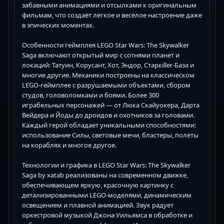
забавными анимациями и отсылками к оригинальным
фильмам, что создаёт лёгкое и весёлое настроение даже
в эпических моментах.
Особенности геймплея LEGO Star Wars: The Skywalker
Saga включают открытый мир с сотнями планет и
локаций: Татуин, Корусант, Хот, Эндор, Старкiller-База и
многие другие. Механики построены на классическом
LEGO-геймплее с разрушаемыми объектами, сбором
студов, головоломками и боями. Более 300
играбельных персонажей — от Люка Скайуокера, Дарта
Вейдера и Йоды до дроидов и охотников за головами.
Каждый герой обладает уникальными способностями:
использование Силы, световые мечи, бластеры, полёты
на кораблях и многое другое.
Технологии и графика в LEGO Star Wars: The Skywalker
Saga by xatab реализованы на современном движке,
обеспечивающем яркую, красочную картинку с
детализированными LEGO-моделями, динамическим
освещением и плавной анимацией. Звук радует
оркестровой музыкой Джона Уильямса в обработке и