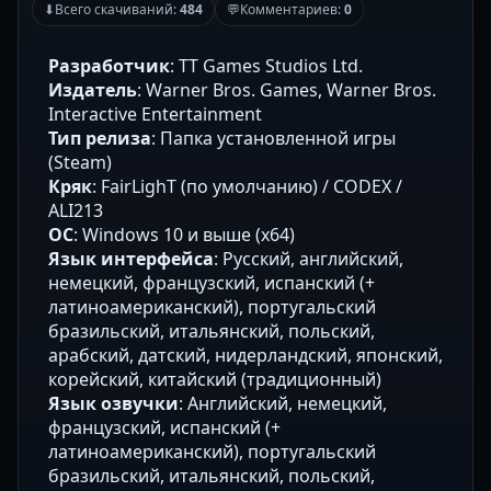
⬇
Всего скачиваний:
484
💬
Комментариев:
0
Разработчик
: TT Games Studios Ltd.
Издатель
: Warner Bros. Games, Warner Bros.
Interactive Entertainment
Тип релиза
: Папка установленной игры
(Steam)
Кряк
: FairLighT (по умолчанию) / CODEX /
ALI213
ОС
: Windows 10 и выше (x64)
Язык интерфейса
: Русский, английский,
немецкий, французский, испанский (+
латиноамериканский), португальский
бразильский, итальянский, польский,
арабский, датский, нидерландский, японский,
корейский, китайский (традиционный)
Язык озвучки
: Английский, немецкий,
французский, испанский (+
латиноамериканский), португальский
бразильский, итальянский, польский,