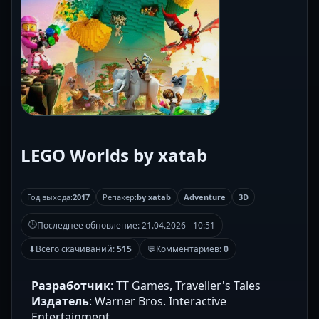
LEGO Worlds by xatab
Год выхода:
2017
Репакер:
by xatab
Adventure
3D
🕒
Последнее обновление:
21.04.2026 - 10:51
⬇
Всего скачиваний:
515
💬
Комментариев:
0
Разработчик
: TT Games, Traveller's Tales
Издатель
: Warner Bros. Interactive
Entertainment