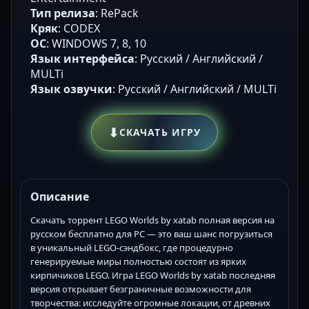
Тип релиза
: RePack
Кряк
: CODEX
ОС
: WINDOWS 7, 8, 10
Язык интерфейса
: Русский / Английский /
MULTi
Язык озвучки
: Русский / Английский / MULTi
⬇
СКАЧАТЬ ИГРУ
Описание
Скачать торрент LEGO Worlds by xatab полная версия на
русском бесплатно для PC — это ваш шанс погрузиться
в уникальный LEGO-сэндбокс, где процедурно
генерируемые миры полностью состоят из ярких
кирпичиков LEGO. Игра LEGO Worlds by xatab последняя
версия открывает безграничные возможности для
творчества: исследуйте огромные локации, от древних