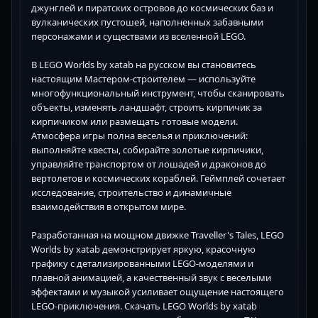
джунглей и пиратских островов до космических баз и
вулканических пустошей, наполненных забавными
персонажами и существами из вселенной LEGO.
В LEGO Worlds by xatab на русском вы становитесь
настоящим Мастером-строителем — используйте
многофункциональный инструмент, чтобы сканировать
объекты, изменять ландшафт, строить кирпичик за
кирпичиком или размещать готовые модели.
Атмосфера игры полна веселья и приключений:
выполняйте квесты, собирайте золотые кирпичики,
управляйте транспортом от лошадей и драконов до
вертолетов и космических кораблей. Геймплей сочетает
исследование, строительство и динамичные
взаимодействия в открытом мире.
Разработанная на мощном движке Traveller's Tales, LEGO
Worlds by xatab демонстрирует яркую, красочную
графику с детализированными LEGO-моделями и
плавной анимацией, а качественный звук с веселыми
эффектами и музыкой усиливает ощущение настоящего
LEGO-приключения. Скачать LEGO Worlds by xatab