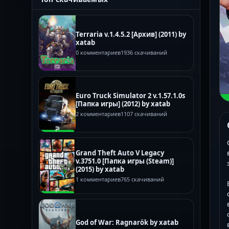
Terraria v.1.4.5.2 [Архив] (2011) by
xatab
0 комментариев
1936 скачиваний
Euro Truck Simulator 2 v.1.57.1.0s
[Папка игры] (2012) by xatab
2 комментариев
1107 скачиваний
Grand Theft Auto V Legacy
v.3751.0 [Папка игры (Steam)]
(2015) by xatab
1 комментариев
765 скачиваний
God of War: Ragnarök by xatab