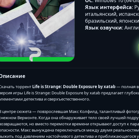
ОС
: Windows 10 (64-bi
Язык интерфейса
: 
итальянский, испанск
бразильский, японски
Язык озвучки
: Англ
Описание
Скачать торрент
Life is Strange: Double Exposure by xatab
— полная ве
версия игры Life is Strange: Double Exposure by xatab предлагает глу
элементами детектива и сверхъестественного.
В центре сюжета — повзрослевшая Макс Колфилд, талантливый фотогра
снежном Вермонте. Когда она обнаруживает тело своей лучшей подруги
возвращаются, но вместо перемотки времени открывают доступ к пара
опасности. Макс вынуждена переключаться между двумя реальностями
выжить под давлением настойчивого детектива и приближающегося 