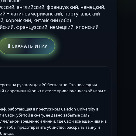
t) и выше
Русский, английский, французский, немецкий,
ий + латиноамериканский, португальский
й, корейский, китайский (оба)
ийский, французский, немецкий, японский
⬇
СКАЧАТЬ ИГРУ
рсия на русском для PC бесплатно. Эта последняя
бокий нарративный опыт в стиле приключенческой игры с
ф, работающая в престижном Caledon University в
 Сафи, убитой в снегу, её давно забытые силы
ллельной временной линии, где Сафи всё ещё жива и в
, чтобы предотвратить убийство, раскрыть тайну и
убийцы.