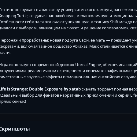
Сеттинг погружает в атмосферу университетского кампуса, заснеженн
Snapping Turtle, создавая напряжённую, меланхоличную и эмоциональну
Особенности геймплея включают уникальную механику Shift между па
диалоги с выбором, влияющим на сюжет, и решение головоломок, связ
Персонажи проработаны: новая подруга Сафи, её мать — президент ун
секретами, включая тайное общество Abraxas. Макс сталкивается с л
части.
Игра использует современный движок Unreal Engine, обеспечивающи
окружениями, реалистичным освещением и кинематографичными сцен
качественные звуковые эффекты и эмоциональная английская озвучка
Life is Strange: Double Exposure by xatab
скачать торрент полная вер
идеальный выбор для фанатов нарративных приключений и серии Life is
прямо сейчас!
Скриншоты