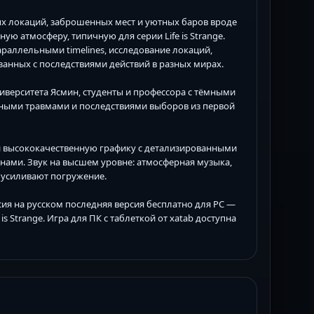
ых локаций, заброшенных мест и уютных баров вроде
ю атмосферу, типичную для серии Life is Strange.
раллельными timelines, исследование локаций,
анных с последствиями действий в разных мирах.
иверситета Ясмин, студенты и профессора с тёмными
ичными травмами и последствиями выборов из первой
й высококачественную графику с детализированными
ами. Звук на высшем уровне: атмосферная музыка,
 усиливают погружение.
сия на русском последняя версия бесплатно для PC —
 Strange. Игра для ПК с таблеткой от xatab доступна