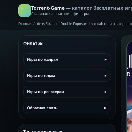
Torrent-Game
— каталог бесплатных иг
Скачивания, описания, фильтры
Главная
/
Life is Strаnge: Double Exposure by xatab скачать торре
Фильтры
Игры по жанрам
▸
Игры по годам
▸
Игры по репакерам
▸
Обратная связь
➤
Топ скачиваемых