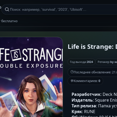
р
нт бесплатно
Life is Strаnge
Год выхода:
2024
Репакер:
by x
🕒
Последнее обновление:
21.
💬
Комментариев:
0
Разработчик
: Deck 
Издатель
: Square Eni
Тип релиза
: Папка у
Кряк
: RUNE