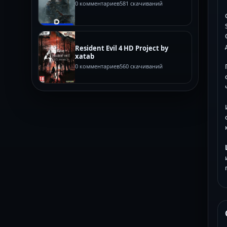
0 комментариев
581 скачиваний
Resident Evil 4 HD Project by
xatab
0 комментариев
560 скачиваний