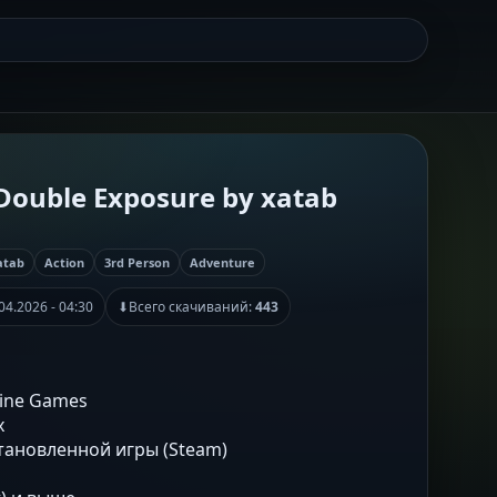
: Double Exposure by xatab
atab
Action
3rd Person
Adventure
04.2026 - 04:30
⬇
Всего скачиваний:
443
Nine Games
x
становленной игры (Steam)