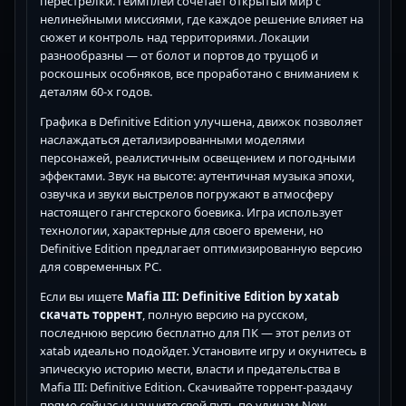
перестрелки. Геймплей сочетает открытый мир с
нелинейными миссиями, где каждое решение влияет на
сюжет и контроль над территориями. Локации
разнообразны — от болот и портов до трущоб и
роскошных особняков, все проработано с вниманием к
деталям 60-х годов.
Графика в Definitive Edition улучшена, движок позволяет
наслаждаться детализированными моделями
персонажей, реалистичным освещением и погодными
эффектами. Звук на высоте: аутентичная музыка эпохи,
озвучка и звуки выстрелов погружают в атмосферу
настоящего гангстерского боевика. Игра использует
технологии, характерные для своего времени, но
Definitive Edition предлагает оптимизированную версию
для современных PC.
Если вы ищете
Mafia III: Definitive Edition by xatab
скачать торрент
, полную версию на русском,
последнюю версию бесплатно для ПК — этот релиз от
xatab идеально подойдет. Установите игру и окунитесь в
эпическую историю мести, власти и предательства в
Mafia III: Definitive Edition. Скачивайте торрент-раздачу
прямо сейчас и начните свой путь по улицам New