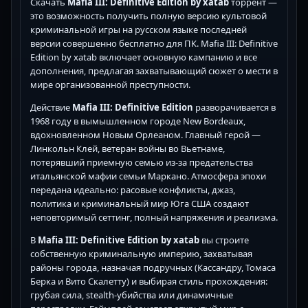
Скачать
Mafia III: Definitive Edition by xatab
торрент —
это возможность получить полную версию культовой
криминальной игры на русском языке последней
версии совершенно бесплатно для ПК. Mafia III: Definitive
Edition by xatab включает основную кампанию и все
дополнения, предлагая захватывающий сюжет о мести в
мире организованной преступности.
Действие
Mafia III: Definitive Edition
разворачивается в
1968 году в вымышленном городе New Bordeaux,
вдохновленном Новым Орлеаном. Главный герой —
Линкольн Клей, ветеран войны во Вьетнаме,
потерявший приемную семью из-за предательства
итальянской мафии семьи Маркано. Атмосфера эпохи
передана идеально: расовые конфликты, джаз,
политика и криминальный мир Юга США создают
неповторимый сеттинг, полный напряжения и реализма.
В
Mafia III: Definitive Edition by xatab
вы строите
собственную криминальную империю, захватывая
районы города, назначая подручных (Кассандру, Томаса
Берка и Вито Скалетту) и выбирая стиль прохождения:
грубая сила, stealth-убийства или динамичные