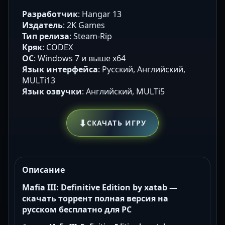
Разработчик
: Hangar 13
Издатель
: 2K Games
Тип релиза
: Steam-Rip
Кряк
: CODEX
ОС
: Windows 7 и выше х64
Язык интерфейса
: Русский, Английский,
MULTi13
Язык озвучки
: Английский, MULTi5
⬇
СКАЧАТЬ ИГРУ
Описание
Mafia III: Definitive Edition by xatab —
скачать торрент полная версия на
русском бесплатно для PC