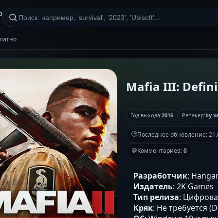
р
сплатно
Mafia III: Defin
Год выхода:
2016
Репакер:
by x
🕒
Последнее обновление:
21.
💬
Комментариев:
0
Разработчик
: Hanga
Издатель
: 2K Games
Тип релиза
: Цифров
Кряк
: Не требуется (