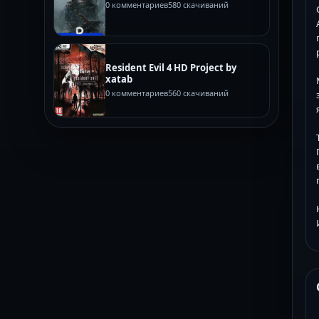
0 комментариев
580 скачиваний
Resident Evil 4 HD Project by
xatab
0 комментариев
560 скачиваний