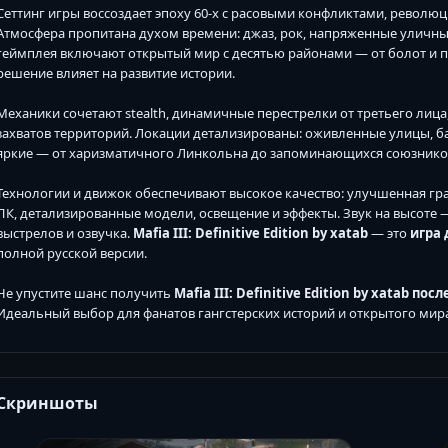
Сеттинг игры воссоздает эпоху 60-х с расовыми конфликтами, револю
Атмосфера пропитана духом времени: джаз, рок, напряженные уличн
геймплея включают открытый мир с десятью районами — от болот и п
решение влияет на развитие истории.
Механики сочетают stealth, динамичные перестрелки от третьего лиц
захватов территорий. Локации детализированы: оживленные улицы, б
яркие — от харизматичного Линкольна до запоминающихся союзников
Технологии и движок обеспечивают высокое качество: улучшенная граф
ПК, детализированные модели, освещение и эффекты. Звук на высоте 
выстрелов и озвучка.
Mafia III: Definitive Edition by xatab
— это
игра 
полной русской версии.
Не упустите шанс получить
Mafia III: Definitive Edition by xatab по
Идеальный выбор для фанатов гангстерских историй и открытого мир
Скриншоты