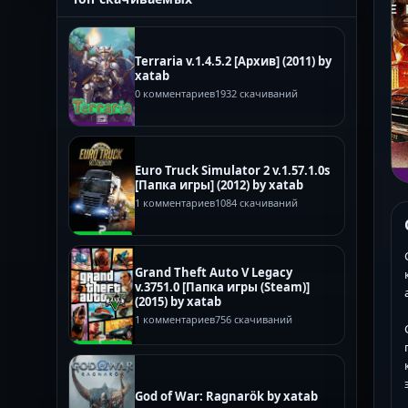
Terraria v.1.4.5.2 [Архив] (2011) by
xatab
0 комментариев
1932 скачиваний
Euro Truck Simulator 2 v.1.57.1.0s
[Папка игры] (2012) by xatab
1 комментариев
1084 скачиваний
Grand Theft Auto V Legacy
v.3751.0 [Папка игры (Steam)]
(2015) by xatab
1 комментариев
756 скачиваний
God of War: Ragnarök by xatab