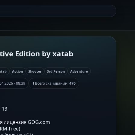
itive Edition by xatab
atab
Action
Shooter
3rd Person
Adventure
04.2026 - 08:39
⬇
Всего скачиваний:
470
r 13
ая лицензия GOG.com
DRM-Free)