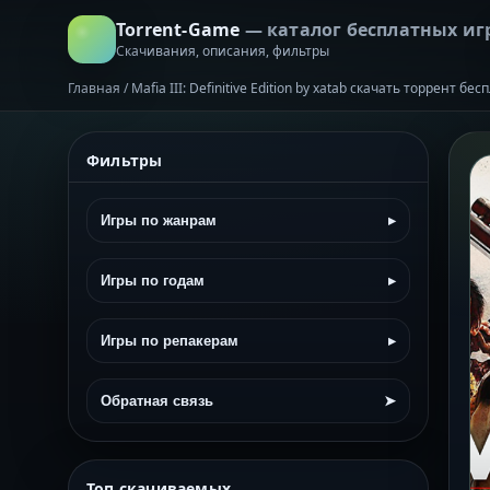
Torrent-Game
— каталог бесплатных иг
Скачивания, описания, фильтры
Главная
/
Mafia III: Definitive Edition by xatab скачать торрент бе
Фильтры
Игры по жанрам
▸
Игры по годам
▸
Игры по репакерам
▸
Обратная связь
➤
Топ скачиваемых