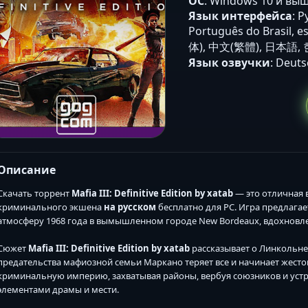
ОС
: Windows 10 и выш
Язык интерфейса
: Р
Português do Brasil, es
体), 中文(繁體), 日本語,
Язык озвучки
: Deuts
Описание
Скачать торрент
Mafia III: Definitive Edition by xatab
— это отличная
криминального экшена
на русском
бесплатно для PC. Игра предлагае
атмосферу 1968 года в вымышленном городе New Bordeaux, вдохнов
Сюжет
Mafia III: Definitive Edition by xatab
рассказывает о Линкольне
предательства мафиозной семьи Маркано теряет все и начинает жесток
криминальную империю, захватывая районы, вербуя союзников и устр
элементами драмы и мести.