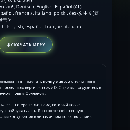
е (только х64)
усский, Deutsch, English, Español (AL),
pañol, français, italiano, polski, český, 中文(简
 한국어
ch, English, español, français, italiano
⬇
СКАЧАТЬ ИГРУ
 возможность получить
полную версию
культового
т последнюю версию с всеми DLC, где вы погрузитесь в
ленном Новым Орлеаном.
 Клее — ветеране Вьетнама, который после
ую войну за власть. Вы строите собственную
аняя конкурентов в динамичном повествовании с