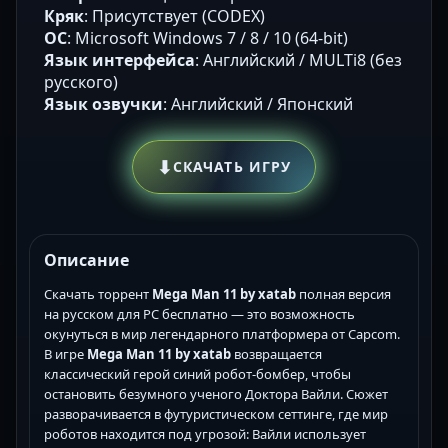
Кряк
: Присутствует (CODEX)
ОС
: Microsoft Windows 7 / 8 / 10 (64-bit)
Язык интерфейса
: Английский / MULTi8 (без
русского)
Язык озвучки
: Английский / Японский
⬇
СКАЧАТЬ ИГРУ
Описание
Скачать торрент
Mega Man 11 by xatab
полная версия
на русском для PC бесплатно — это возможность
окунуться в мир легендарного платформера от Capcom.
В игре
Mega Man 11 by xatab
возвращается
классический герой синий робот-бомбер, чтобы
остановить безумного ученого Доктора Вайли. Сюжет
разворачивается в футуристическом сеттинге, где мир
роботов находится под угрозой: Вайли использует