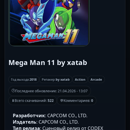
Mega Man 11 by xatab
Год выхода:
2018
Репакер:
by xatab
Action
Arcade
🕒
Последнее обновление:
21.04.2026 - 13:07
⬇
Всего скачиваний:
522
💬
Комментариев:
0
Разработчик
: CAPCOM CO., LTD.
Издатель
: CAPCOM CO., LTD.
Тип релиза
: Cценовый релиз от CODEX