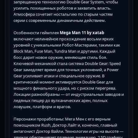
запрещенную технологию Double Gear System, чтобы
усилить похищенных роботов и захватить власть.
Атмосфера сочетает ностальгию по старым частям
серии с современным динамичным действием.
Особенности геймплея
Mega Man 11 by xatab
включают нелинейное прохождение восьми ярких
уровней с уникальными Робот-Мастерами, такими как
Block Man, Fuse Man, Tundra Man и другими. Каждый
босс дарит новое оружие, меняющее стиль боя.
Ключевой механикой стала система Double Gear: Speed
Gear замедляет время для точных уклонений, а Power
Gear усиливает атаки и специальное оружие. В
критический момент активируется Double Gear для
мощного финального удара, но с риском перегрева.
Локации разнообразны — от индустриальных заводов и
ледяных пещер до вулканических арен, полных
ловушек, платформ и врагов.
Персонажи проработаны: Мега Мен с его верным
помощником Rush, Доктор Лайт и, конечно, главный
антагонист Доктор Вайли. Технологии игры на высоте —
движок обеспечивает плавную анимацию, 2.5D графику