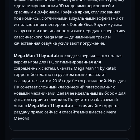
с детализированными 3D-моделями персонажей и
красивыми 2D-фонами. Графика яркая, стилизованная
под комиксы, с отличными визуальными эффектами от
использования шестеренок Double Gear. Звук и музыка
на русском и оригинальном языке передают энергетику
классического Mega Man — динамичные треки и
качественная озвучка усиливают погружение.
Mega Man 11 by xatab
последняя версия — это полная
версия игры для ПК, оптимизированная для
современных систем. Скачать Mega Man 11 by xatab
торрент бесплатно на русском языке позволит
насладиться хитом 2018 года без ограничений. Игра для
ПК сочетает сложный классический платформинг с
новыми механиками, делая ее идеальным выбором для
фанатов серии и новичков. Получите незабываемый
опыт в
Mega Man 11 by xatab
— скачивайте торрент-
раздачу прямо сейчас и спасайте мир вместе с Мега
Меном!