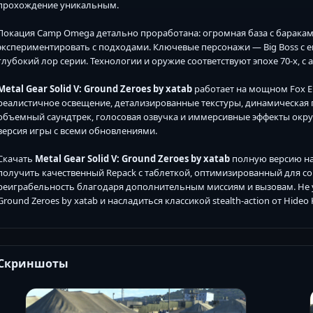
прохождение уникальным.
Локация Camp Omega детально проработана: огромная база с барака
экспериментировать с подходами. Ключевые персонажи — Big Boss с его 
глубокий лор серии. Технологии и оружие соответствуют эпохе 70-х, с 
Metal Gear Solid V: Ground Zeroes by xatab
работает на мощном Fox 
реалистичное освещение, детализированные текстуры, динамическая 
объемный саундтрек, голосовая озвучка и иммерсивные эффекты окр
версия игры с всеми обновлениями.
Скачать
Metal Gear Solid V: Ground Zeroes by xatab
полную версию на
получить качественный Repack с таблеткой, оптимизированный для с
реиграбельность благодаря дополнительным миссиям и вызовам. Не упу
Ground Zeroes by xatab и насладиться классикой stealth-action от Hideo
Скриншоты