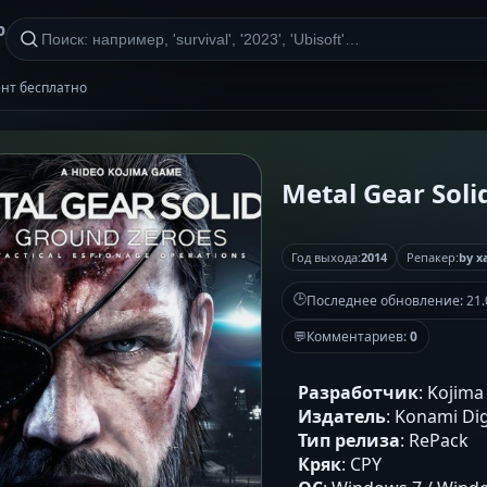
р
рент бесплатно
Metal Gear Soli
Год выхода:
2014
Репакер:
by x
🕒
Последнее обновление:
21.
💬
Комментариев:
0
Разработчик
: Kojima
Издатель
: Konami Di
Тип релиза
: RePack
Кряк
: CPY