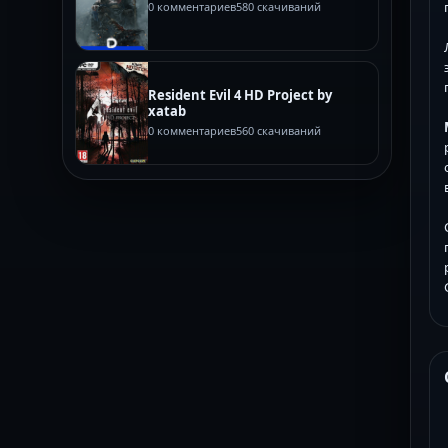
0 комментариев
580 скачиваний
Resident Evil 4 HD Project by
xatab
0 комментариев
560 скачиваний