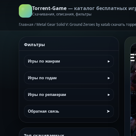
Torrent-Game
— каталог бесплатных иг
Скачивания, описания, фильтры
Главная
/
Metal Gear Solid V: Ground Zeroes by xatab скачать тор
Фильтры
Игры по жанрам
▸
Игры по годам
▸
Игры по репакерам
▸
Обратная связь
➤
Топ скачиваемых