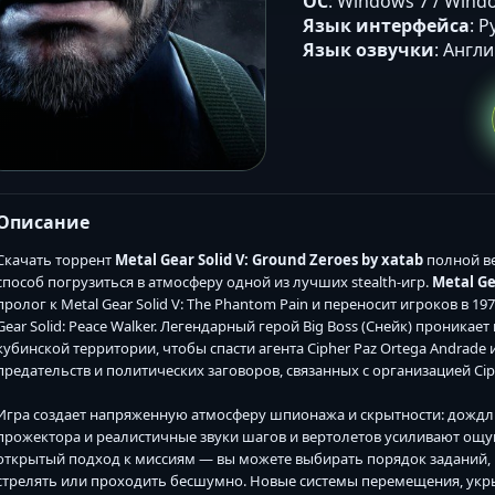
ОС
: Windows 7 / Windo
Язык интерфейса
: 
Язык озвучки
: Англ
Описание
Скачать торрент
Metal Gear Solid V: Ground Zeroes by xatab
полной ве
способ погрузиться в атмосферу одной из лучших stealth-игр.
Metal Ge
пролог к Metal Gear Solid V: The Phantom Pain и переносит игроков в 1
Gear Solid: Peace Walker. Легендарный герой Big Boss (Снейк) проник
кубинской территории, чтобы спасти агента Cipher Paz Ortega Andrade
предательств и политических заговоров, связанных с организацией Cipher
Игра создает напряженную атмосферу шпионажа и скрытности: дождл
прожектора и реалистичные звуки шагов и вертолетов усиливают ощ
открытый подход к миссиям — вы можете выбирать порядок заданий, и
стрелять или проходить бесшумно. Новые системы перемещения, укр