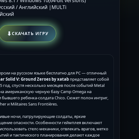
ws 8.1 / Windows 10(64-bit versions)
Русский / Английский |MULTi
ийский
⬇
СКАЧАТЬ ИГРУ
рсии на русском языке бесплатно для PC — отличный
ar Solid V: Ground Zeroes by xatab
представляет собой
975 год, спустя несколько месяцев после событий Metal
ает на американскую черную базу Camp Omega на
 и бывшего ребенка-солдата Chico. Сюжет полон интриг,
 и Militaires Sans Frontières.
ивые ночи, патрулирующие солдаты, яркие
ущение опасности. Особенности геймплея включают
спользовать стелс-механики, отвлекать врагов, метко
ытий и тактического планирования делают каждое