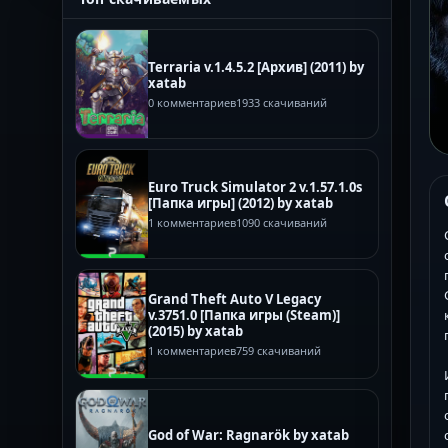
Terraria v.1.4.5.2 [Архив] (2011) by
xatab
0 комментариев
1933 скачиваний
Euro Truck Simulator 2 v.1.57.1.0s
[Папка игры] (2012) by xatab
1 комментариев
1090 скачиваний
Grand Theft Auto V Legacy
v.3751.0 [Папка игры (Steam)]
(2015) by xatab
1 комментариев
759 скачиваний
God of War: Ragnarök by xatab