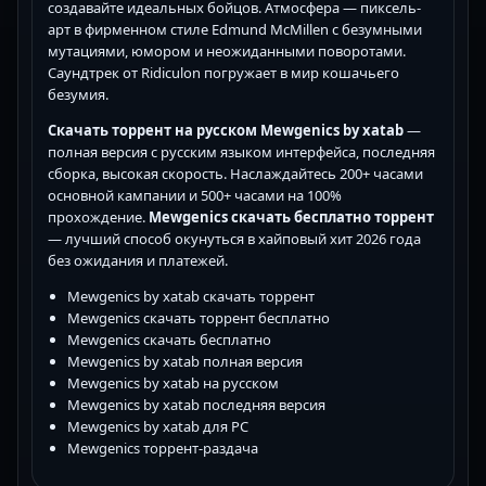
создавайте идеальных бойцов. Атмосфера — пиксель-
арт в фирменном стиле Edmund McMillen с безумными
мутациями, юмором и неожиданными поворотами.
Саундтрек от Ridiculon погружает в мир кошачьего
безумия.
Скачать торрент на русском Mewgenics by xatab
—
полная версия с русским языком интерфейса, последняя
сборка, высокая скорость. Наслаждайтесь 200+ часами
основной кампании и 500+ часами на 100%
прохождение.
Mewgenics скачать бесплатно торрент
— лучший способ окунуться в хайповый хит 2026 года
без ожидания и платежей.
Mewgenics by xatab скачать торрент
Mewgenics скачать торрент бесплатно
Mewgenics скачать бесплатно
Mewgenics by xatab полная версия
Mewgenics by xatab на русском
Mewgenics by xatab последняя версия
Mewgenics by xatab для PC
Mewgenics торрент-раздача