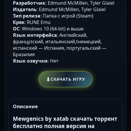
Разработчик
: Edmund McMillen, Tyler Glaiel
Издатель
: Edmund McMillen, Tyler Glaiel
Тип релиза
: Папка с игрой (Steam)
Кряк
: RUNE Emu
ОС
: Windows 10 (64-bit) и выше
Язык интерфейса
: Английский,
французский, итальянский,tнемецкий,
испанский — Испания, португальский —
Бразилия
Язык озвучки
: Нет
⬇
СКАЧАТЬ ИГРУ
Описание
Mewgenics by xatab скачать торрент
бесплатно полная версия на