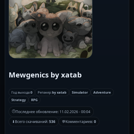
Mewgenics by xatab
Год выхода:
0
Репакер:
by xatab
Simulator
Adventure
Strategy
RPG
🕒
Последнее обновление:
11.02.2026 - 00:04
⬇
Всего скачиваний:
536
💬
Комментариев:
0