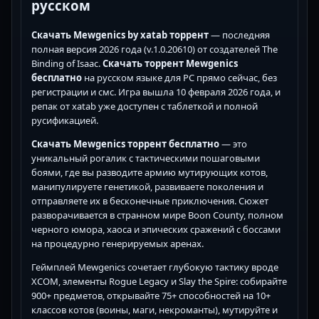
русском
Скачать Mewgenics by xatab торрент
— последняя
полная версия 2026 года (v.1.0.20610) от создателей The
Binding of Isaac.
Скачать торрент Mewgenics
бесплатно
на русском языке для PC прямо сейчас, без
регистрации и смс. Игра вышла 10 февраля 2026 года, и
репак от xatab уже доступен с таблеткой и полной
русификацией.
Скачать Mewgenics торрент бесплатно
— это
уникальный рогалик с тактическими пошаговыми
боями, где вы разводите армию мутирующих котов,
манипулируете генетикой, развиваете поколения и
отправляете их в бесконечные приключения. Сюжет
разворачивается в странном мире Boon County, полном
черного юмора, хаоса и эпических сражений с боссами
на процедурно генерируемых аренах.
Геймплей Mewgenics сочетает глубокую тактику вроде
XCOM, элементы Rogue Legacy и Slay the Spire: собирайте
900+ предметов, открывайте 75+ способностей на 10+
классов котов (воины, маги, некроманты), мутируйте и