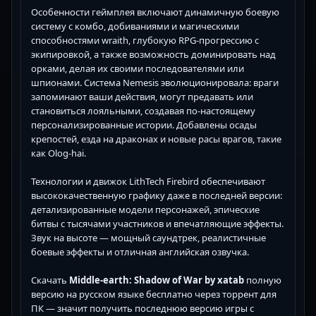
Особенности геймплея включают динамичную боевую
систему с комбо, добиваниями и магическими
способностями wraith, глубокую RPG-прогрессию с
экипировкой, а также возможность доминировать над
орками, делая их своими последователями или
шпионами. Система Nemesis эволюционировала: враги
запоминают ваши действия, могут предавать или
становиться лояльными, создавая по-настоящему
персонализированные истории. Добавлены осады
крепостей, езда на драконах и новые расы врагов, такие
как Olog-hai.
Технологии и движок LithTech Firebird обеспечивают
высококачественную графику даже в последней версии:
детализированные модели персонажей, эпические
битвы с тысячами участников и впечатляющие эффекты.
Звук на высоте — мощный саундтрек, реалистичные
боевые эффекты и отличная английская озвучка.
Скачать
Middle-earth: Shadow of War by xatab
полную
версию на русском языке бесплатно через торрент для
ПК — значит получить последнюю версию игры с