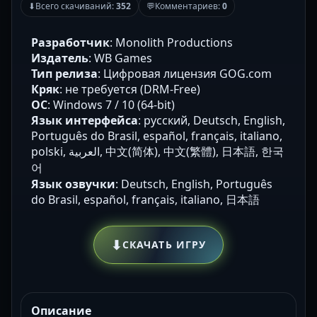
⬇
Всего скачиваний:
352
💬
Комментариев:
0
Разработчик
: Monolith Productions
Издатель
: WB Games
Тип релиза
: Цифровая лицензия GOG.com
Кряк
: не требуется (DRM-Free)
ОС
: Windows 7 / 10 (64-bit)
Язык интерфейса
: русский, Deutsch, English,
Português do Brasil, español, français, italiano,
polski, العربية, 中文(简体), 中文(繁體), 日本語, 한국
어
Язык озвучки
: Deutsch, English, Português
do Brasil, español, français, italiano, 日本語
⬇
СКАЧАТЬ ИГРУ
Описание