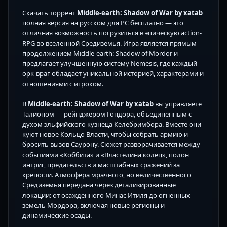
Скачать торрент
Middle-earth: Shadow of War by xatab
полная версия на русском для PC бесплатно — это
отличная возможность погрузиться в эпическую action-
RPG во вселенной Средиземья. Игра является прямым
продолжением Middle-earth: Shadow of Mordor и
предлагает улучшенную систему Nemesis, где каждый
орк-враг обладает уникальной историей, характерами и
отношениями с игроком.
В
Middle-earth: Shadow of War by xatab
вы управляете
Талионом — рейнджером Гондора, объединенным с
духом эльфийского кузнеца Келебримбора. Вместе они
куют новое Кольцо Власти, чтобы собрать армию и
бросить вызов Саурону. Сюжет разворачивается между
событиями «Хоббита» и «Властелина колец», полон
интриг, предательств и масштабных сражений за
крепости. Атмосфера мрачного, но величественного
Средиземья передана через детализированные
локации: от осажденного Минас Итиля до огненных
земель Мордора, включая новые регионы и
динамические осады.