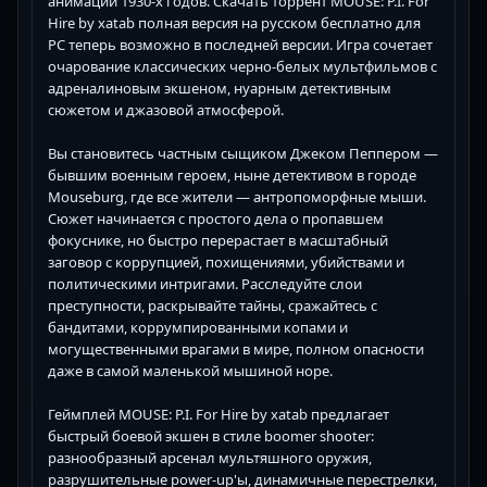
анимации 1930-х годов. Скачать торрент MOUSE: P.I. For
Hire by xatab полная версия на русском бесплатно для
PC теперь возможно в последней версии. Игра сочетает
очарование классических черно-белых мультфильмов с
адреналиновым экшеном, нуарным детективным
сюжетом и джазовой атмосферой.
Вы становитесь частным сыщиком Джеком Пеппером —
бывшим военным героем, ныне детективом в городе
Mouseburg, где все жители — антропоморфные мыши.
Сюжет начинается с простого дела о пропавшем
фокуснике, но быстро перерастает в масштабный
заговор с коррупцией, похищениями, убийствами и
политическими интригами. Расследуйте слои
преступности, раскрывайте тайны, сражайтесь с
бандитами, коррумпированными копами и
могущественными врагами в мире, полном опасности
даже в самой маленькой мышиной норе.
Геймплей MOUSE: P.I. For Hire by xatab предлагает
быстрый боевой экшен в стиле boomer shooter:
разнообразный арсенал мультяшного оружия,
разрушительные power-up'ы, динамичные перестрелки,