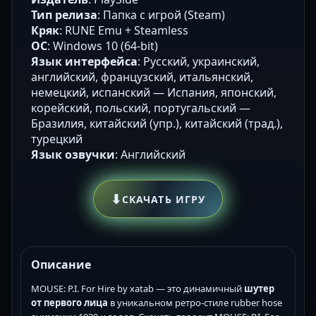
Тип релиза
: Папка с игрой (Steam)
Кряк
: RUNE Emu + Steamless
ОС
: Windows 10 (64-bit)
Язык интерфейса
: Русский, украинский,
английский, французский, итальянский,
немецкий, испанский — Испания, японский,
корейский, польский, португальский —
Бразилия, китайский (упр.), китайский (трад.),
турецкий
Язык озвучки
: Английский
⬇
СКАЧАТЬ ИГРУ
Описание
MOUSE: P.I. For Hire by xatab — это динамичный
шутер
от первого лица
в уникальном ретро-стиле rubber hose