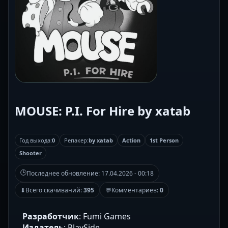
MOUSE: P.I. For Hire by xatab
Год выхода:
0
Репакер:
by xatab
Action
1st Person
Shooter
🕒
Последнее обновление:
17.04.2026 - 00:18
⬇
Всего скачиваний:
395
💬
Комментариев:
0
Разработчик
: Fumi Games
Издатель
: PlaySide