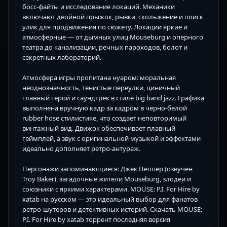
босс-файты и исследование локаций. Механики
включают двойной прыжок, рывки, скольжение и поиск
улик для продвижения по сюжету. Локации яркие и
атмосферные — от дымных улиц Mouseburg и оперного
театра до канализации, речных пароходов, болот и
секретных лабораторий.
Атмосфера игры пропитана нуаром: моральная
неоднозначность, тенистые переулки, циничный
главный герой и саундтрек в стиле big band jazz. Графика
выполнена вручную кадр за кадром в черно-белой
rubber hose стилистике, что создает неповторимый
винтажный вид. Движок обеспечивает плавный
геймплей, а звук с оригинальной музыкой и эффектами
идеально дополняет ретро-антураж.
Персонажи запоминающиеся: Джек Пеппер (озвучен
Troy Baker), загадочные жители Mouseburg, злодеи и
союзники с яркими характерами. MOUSE: P.I. For Hire by
xatab на русском — это идеальный выбор для фанатов
ретро-шутеров и детективных историй. Скачать MOUSE:
P.I. For Hire by xatab торрент последняя версия