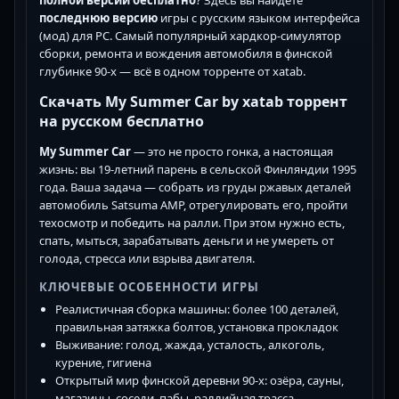
последнюю версию
игры с русским языком интерфейса
(мод) для PC. Самый популярный хардкор-симулятор
сборки, ремонта и вождения автомобиля в финской
глубинке 90-х — всё в одном торренте от xatab.
Скачать My Summer Car by xatab торрент
на русском бесплатно
My Summer Car
— это не просто гонка, а настоящая
жизнь: вы 19-летний парень в сельской Финляндии 1995
года. Ваша задача — собрать из груды ржавых деталей
автомобиль Satsuma AMP, отрегулировать его, пройти
техосмотр и победить на ралли. При этом нужно есть,
спать, мыться, зарабатывать деньги и не умереть от
голода, стресса или взрыва двигателя.
КЛЮЧЕВЫЕ ОСОБЕННОСТИ ИГРЫ
Реалистичная сборка машины: более 100 деталей,
правильная затяжка болтов, установка прокладок
Выживание: голод, жажда, усталость, алкоголь,
курение, гигиена
Открытый мир финской деревни 90-х: озёра, сауны,
магазины, соседи, пабы, раллийная трасса