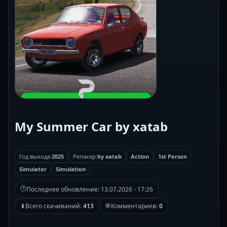
My Summer Car by xatab
Год выхода:
2025
Репакер:
by xatab
Action
1st Person
Simulator
Simulation
🕒
Последнее обновление:
13.07.2026 - 17:26
⬇
Всего скачиваний:
413
💬
Комментариев:
0