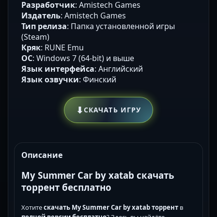
Разработчик
: Amistech Games
Издатель
: Amistech Games
Тип релиза
: Папка установленной игры
(Steam)
Кряк
: RUNE Emu
ОС
: Windows 7 (64-bit) и выше
Язык интерфейса
: Английский
Язык озвучки
: Финский
⬇
СКАЧАТЬ ИГРУ
Описание
My Summer Car by xatab скачать
торрент бесплатно
Хотите
скачать My Summer Car by xatab торрент
в
полной версии
бесплатно
? Здесь вы найдёте