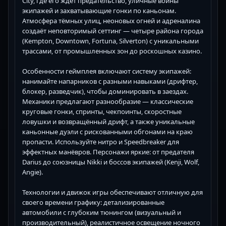
City, где его ждёт предательство, уличные войны
экипажей и захватывающие гонки по каньонам.
Атмосфера тёмных улиц, неоновых огней и адреналина
создаёт неповторимый сеттинг — четыре района города
(Kempton, Downtown, Fortuna, Silverton) с уникальными
трассами, от промышленных зон до роскошных казино.
Особенности геймплея включают систему экипажей:
нанимайте напарников с разными навыками (дрифтер,
блокер, разведчик), чтобы доминировать в заездах.
Механики предлагают разнообразие — классические
круговые гонки, спринты, чекпоинты, скоростные
ловушки и возвращённый дрифт, а также уникальные
каньонные дуэли с рискованными обгонами на краю
пропасти. Используйте нитро и Speedbreaker для
эффектных манёвров. Персонажи яркие: от предателя
Darius до союзницы Nikki и боссов экипажей (Kenji, Wolf,
Angie).
Технологии и движок игры обеспечивают отличную для
своего времени графику: детализированные
автомобили с глубоким тюнингом (визуальный и
производительный), реалистичное освещение ночного