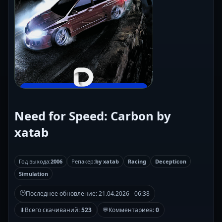
Need for Speed: Carbon by
xatab
Год выхода:
2006
Репакер:
by xatab
Racing
Decepticon
Simulation
🕒
Последнее обновление:
21.04.2026 - 06:38
⬇
Всего скачиваний:
523
💬
Комментариев:
0