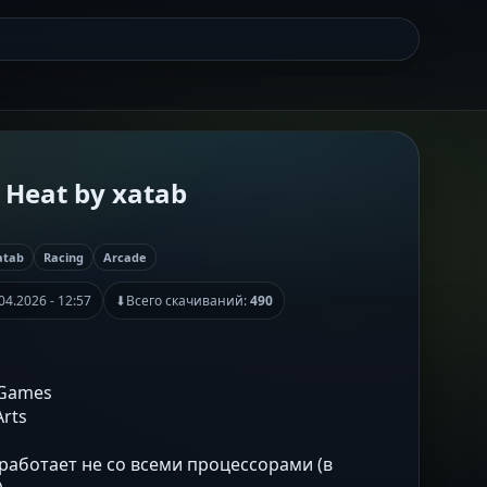
 Heat by xatab
atab
Racing
Arcade
04.2026 - 12:57
⬇
Всего скачиваний:
490
 Games
Arts
 работает не со всеми процессорами (в