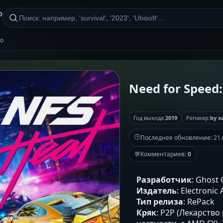
р
но
Need for Speed:
Год выхода:
2019
Репакер:
by x
🕒
Последнее обновление:
21.
💬
Комментариев:
0
Разработчик
: Ghost
Издатель
: Electronic 
Тип релиза
: RePack
Кряк
: P2P (Лекарство