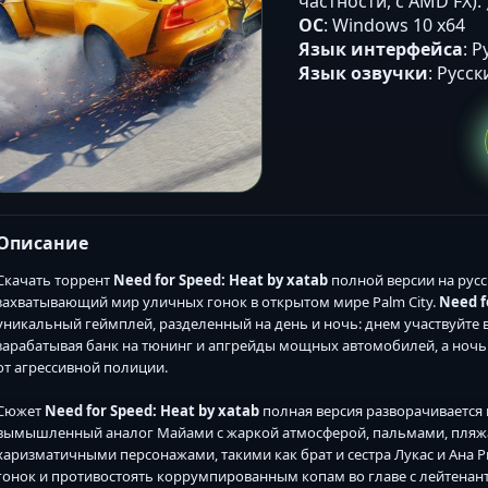
частности, с AMD FX). )
ОС
: Windows 10 x64
Язык интерфейса
: 
Язык озвучки
: Русск
Описание
Скачать торрент
Need for Speed: Heat by xatab
полной версии на русс
захватывающий мир уличных гонок в открытом мире Palm City.
Need f
уникальный геймплей, разделенный на день и ночь: днем участвуйте 
зарабатывая банк на тюнинг и апгрейды мощных автомобилей, а ночью
от агрессивной полиции.
Сюжет
Need for Speed: Heat by xatab
полная версия разворачивается 
вымышленный аналог Майами с жаркой атмосферой, пальмами, пляжа
харизматичными персонажами, такими как брат и сестра Лукас и Ана 
гонок и противостоять коррумпированным копам во главе с лейтенант