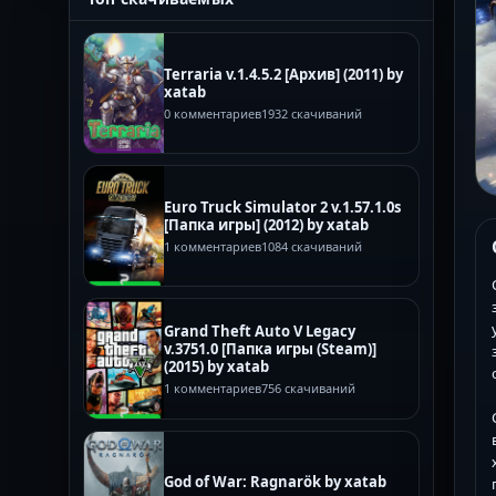
Terraria v.1.4.5.2 [Архив] (2011) by
xatab
0 комментариев
1932 скачиваний
Euro Truck Simulator 2 v.1.57.1.0s
[Папка игры] (2012) by xatab
1 комментариев
1084 скачиваний
Grand Theft Auto V Legacy
v.3751.0 [Папка игры (Steam)]
(2015) by xatab
1 комментариев
756 скачиваний
God of War: Ragnarök by xatab