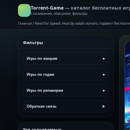
Torrent-Game
— каталог бесплатных иг
Скачивания, описания, фильтры
Главная
/
Need for Speed: Heat by xatab скачать торрент бесплат
Фильтры
Игры по жанрам
▸
Игры по годам
▸
Игры по репакерам
▸
Обратная связь
➤
Топ скачиваемых