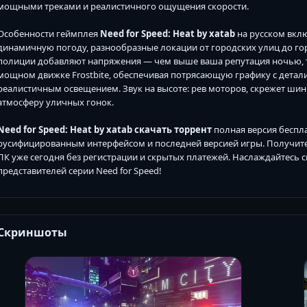
мощными треками и реалистичного ощущения скорости.
Особенности геймплея
Need for Speed: Heat by xatab
на русском вкл
динамичную погоду, разнообразные локации от городских улиц до го
полиции добавляют напряжения — чем выше ваша репутация ночью, те
мощном движке Frostbite, обеспечивая потрясающую графику с дета
реалистичным освещением. Звук на высоте: рев моторов, скрежет ши
атмосферу уличных гонок.
Need for Speed: Heat by xatab скачать торрент
полная версия беспла
русифицированным интерфейсом и последней версией игры. Получит
ПК уже сегодня без регистрации и скрытых платежей. Наслаждайтесь 
представителей серии Need for Speed!
Скриншоты