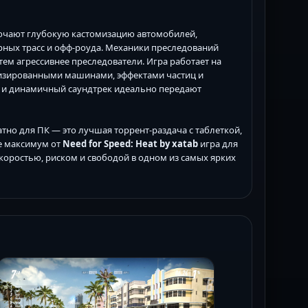
ючают глубокую кастомизацию автомобилей,
рных трасс и офф-роуда. Механики преследований
м агрессивнее преследователи. Игра работает на
лизированными машинами, эффектами частиц и
н и динамичный саундтрек идеально передают
тно для ПК — это лучшая торрент-раздача с таблеткой,
е максимум от
Need for Speed: Heat by xatab
игра для
скоростью, риском и свободой в одном из самых ярких