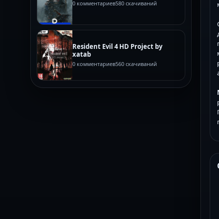
0 комментариев
580 скачиваний
Resident Evil 4 HD Project by
xatab
0 комментариев
560 скачиваний