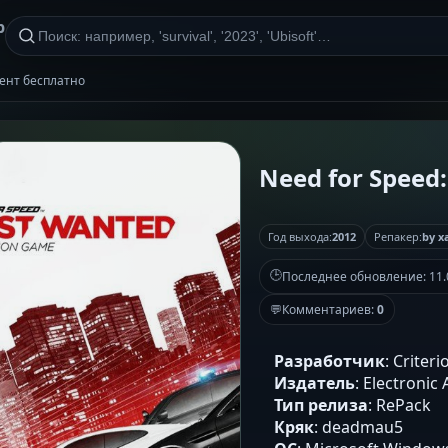
р
рент бесплатно
Need for Speed
Год выхода:
2012
Репакер:
by x
🕒
Последнее обновление:
11.
💬
Комментариев:
0
Разработчик
: Criter
Издатель
: Electronic 
Тип релиза
: RePack
Кряк
: deadmau5