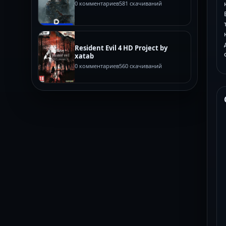
0 комментариев
581 скачиваний
Resident Evil 4 HD Project by
xatab
0 комментариев
560 скачиваний