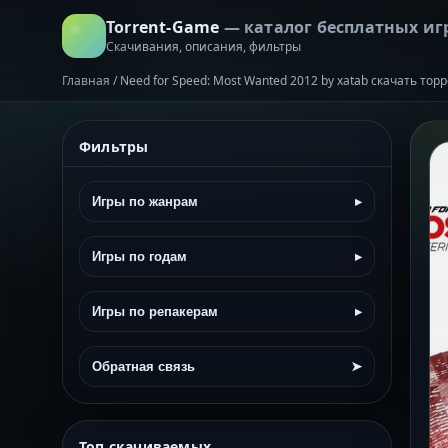
Torrent-Game
— каталог бесплатных иг
Скачивания, описания, фильтры
Главная
/
Need for Speed: Most Wanted 2012 by xatab скачать тор
Фильтры
Игры по жанрам
▸
Игры по годам
▸
Игры по репакерам
▸
Обратная связь
➤
Топ скачиваемых