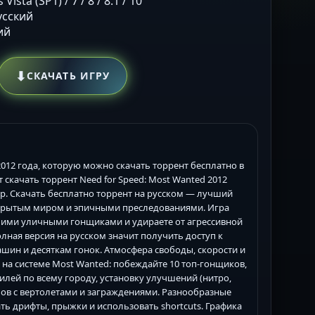
ista (SP1) / 7 / 8 / 8.1 / 10
Русский
ий
⬇
СКАЧАТЬ ИГРУ
 2012 года, которую можно скачать торрент бесплатно в
т скачать торрент Need for Speed: Most Wanted 2012
р. Скачать бесплатно торрент на русском — лучший
открытым миром и эпичными преследованиями. Игра
учшими уличными гонщиками и удираете от агрессивной
олная версия на русском значит получить доступ к
шин и десяткам гонок. Атмосфера свободы, скорости и
 на системе Most Wanted: побеждайте 10 топ-гонщиков,
лей по всему городу, установку улучшений (нитро,
пов с вертолетами и заграждениями. Разнообразные
ть дрифты, прыжки и использовать shortcuts. Графика