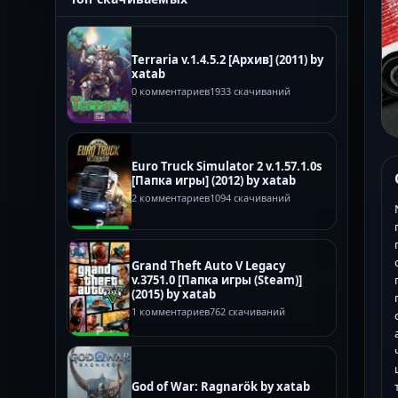
Terraria v.1.4.5.2 [Архив] (2011) by
xatab
0 комментариев
1933 скачиваний
Euro Truck Simulator 2 v.1.57.1.0s
[Папка игры] (2012) by xatab
2 комментариев
1094 скачиваний
Grand Theft Auto V Legacy
v.3751.0 [Папка игры (Steam)]
(2015) by xatab
1 комментариев
762 скачиваний
God of War: Ragnarök by xatab