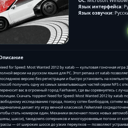
ОС
: Microsoft Windows V
Язык интерфейса
: 
Язык озвучки
: Русск
Описание
Need for Speed: Most Wanted 2012 by xatab — культовая гоночная игра
полной версии на русском языке для PC. Этот репака от xatab позволяе
последнюю версию без регистрации и быстро установить на компьюте
способ получить одну из самых захватывающих частей серии NFS с 
переносит вас в огромный город Fairhaven, где вы соревнуетесь с л
полиции. Скачать торрент Need for Speed: Most Wanted 2012 by xatab п
свободному исследованию города, поиску сотен билбордов, сотням ма
адреналина делает эту игру вечной классикой. Геймплей сосредоточен
чтобы стать номером один. Механики включают поиск новых автомоби
шины, шасси), такедowns соперников и многоуровневые погони от ко
трассы — от широких шоссе до узких переулков — позволяют устраива