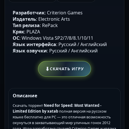
Разработчик
: Criterion Games
Издатель
: Electronic Arts
Тип релиза
: RePack
Кряк
: PLAZA
ОС
: Windows Vista SP2/7/8/8.1/10/11
Язык интерфейса
: Русский / Английский
Язык озвучки
: Русский / Английский
⬇
СКАЧАТЬ ИГРУ
Описание
Скачать торрент
Need for Speed: Most Wanted -
Limited Edition by xatab
полная версия на русском
языке бесплатно для PC — это отличная возможность
окунуться в захватывающий мир уличных гонок 2012
года. Игра разработана студией Criterion Games и издана