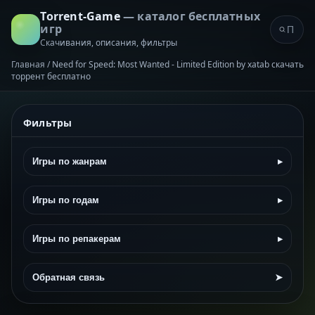
Torrent-Game
— каталог бесплатных
игр
Скачивания, описания, фильтры
Главная
/
Need for Speed: Most Wanted - Limited Edition by xatab скачать
торрент бесплатно
Фильтры
Игры по жанрам
▸
Игры по годам
▸
Игры по репакерам
▸
Обратная связь
➤