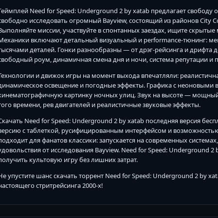
Геймплей Need for Speed: Underground 2 by xatab предлагает свободу
свободно исследовать огромный Bayview, состоящий из районов City Core,
Выполняйте миссии, участвуйте в спонтанных заездах, ищите скрытые
Механики включают детальный визуальный и performance-тюнинг: меня
тысячами деталей. Гонки разнообразны — от дрэг-рейсинга и дрифта до 
свободный роум, динамичная смена дня и ночи, система репутации и п
Технологии и движок игры на момент выхода впечатляли: реалистичн
динамическое освещение и погодные эффекты. Графика с неоновыми в
кинематографичную картинку ночных улиц. Звук на высоте — мощный
того времени, рев двигателей и реалистичные звуковые эффекты.
Скачать Need for Speed: Underground 2 by xatab последняя версия бе
версию с таблеткой, русифицированным интерфейсом и возможностью 
подходит для фанатов классики: запускается на современных система
удовольствия от исследования Bayview. Need for Speed: Underground 2
получить культовую игру без лишних затрат.
Не упустите шанс скачать торрент Need for Speed: Underground 2 by xa
настоящего стритрейсинга 2000-х!