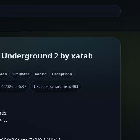
: Underground 2 by xatab
atab
Simulator
Racing
Decepticon
04.2026 - 06:37
⬇
Всего скачиваний:
463
mes
Arts