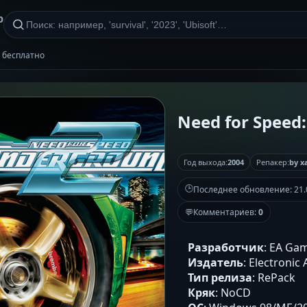
р
т бесплатно
Need for Speed
Год выхода:
2004
Репакер:
by x
🕒
Последнее обновление:
21.
💬
Комментариев:
0
Разработчик
: EA Ga
Издатель
: Electronic 
Тип релиза
: RePack
Кряк
: NoCD