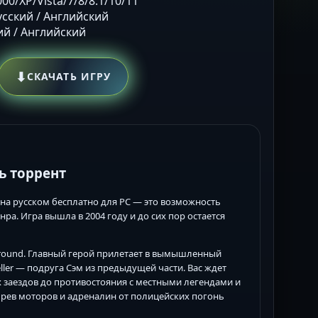
00/XP/Vista/7/8/8.1/10/11
Русский / Английский
кий / Английский
⬇
СКАЧАТЬ ИГРУ
ть торрент
я на русском бесплатно для PC — это возможность
ра. Игра вышла в 2004 году и до сих пор остается
ground. Главный герой прилетает в вымышленный
ller — подруга Сэм из предыдущей части. Вас ждет
 заездов до противостояния с местными легендами и
 рев моторов и адреналин от полицейских погонь