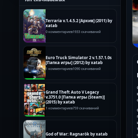
Terraria v.1.4.5.2 [Архив] (2011) by
xatab
0 комментариев
1933 скачиваний
Euro Truck Simulator 2 v.1.57.1.0s
[Папка игры] (2012) by xatab
1 комментариев
1090 скачиваний
Grand Theft Auto V Legacy
v.3751.0 [Папка игры (Steam)]
(2015) by xatab
1 комментариев
759 скачиваний
God of War: Ragnarök by xatab