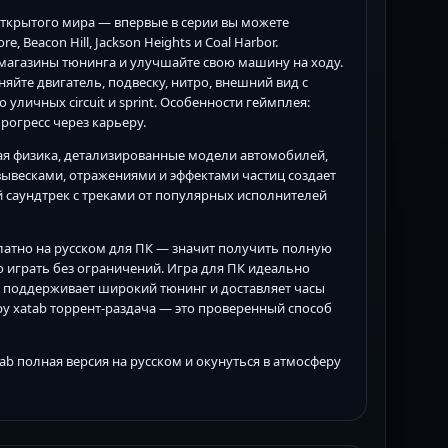
 открытого мира — впервые в серии вы можете
 Beacon Hill, Jackson Heights и Coal Harbor.
 магазины тюнинга и улучшайте свою машину на ходу.
йте двигатель, подвеску, нитро, внешний вид с
уличных circuit и sprint. Особенности геймплея:
рогресс через карьеру.
ая физика, детализированные модели автомобилей,
ывесками, отражениями и эффектами частиц создает
 саундтрек с треками от популярных исполнителей
сплатно на русском для ПК — значит получить полную
играть без ограничений. Игра для ПК идеально
х, поддерживает широкий тюнинг и доставляет часы
 by xatab торрент-раздача — это проверенный способ
tab полная версия на русском и окунуться в атмосферу