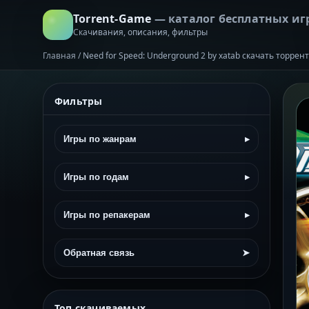
Torrent-Game
— каталог бесплатных иг
Скачивания, описания, фильтры
Главная
/
Need for Speed: Underground 2 by xatab скачать торрен
Фильтры
Игры по жанрам
▸
Игры по годам
▸
Игры по репакерам
▸
Обратная связь
➤
Топ скачиваемых