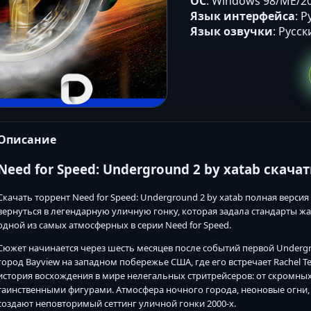
ОС
: Windows 98/ME/20
Язык интерфейса
: 
Язык озвучки
: Русс
Описание
Need for Speed: Underground 2 by xatab скача
Скачать торрент Need for Speed: Underground 2 by xatab полная верси
вернуться в легендарную уличную гонку, которая задала стандарты жан
одной из самых атмосферных в серии Need for Speed.
Сюжет начинается через шесть месяцев после событий первой Under
город Bayview на западном побережье США, где его встречает Rachel Te
история восхождения в мире нелегальных стритрейсеров: от скромных
таинственными фигурами. Атмосфера ночного города, неоновые огни,
создают неповторимый сеттинг уличной гонки 2000-х.