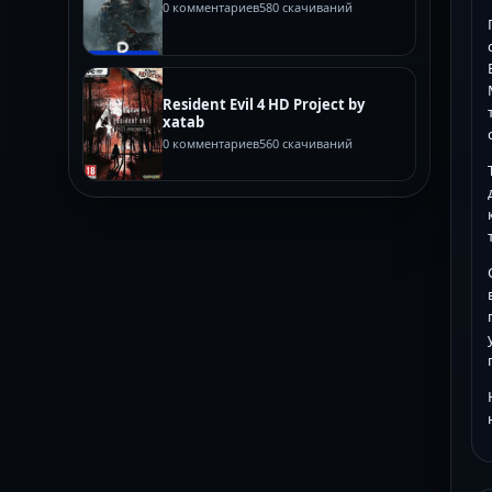
0 комментариев
580 скачиваний
Resident Evil 4 HD Project by
xatab
0 комментариев
560 скачиваний