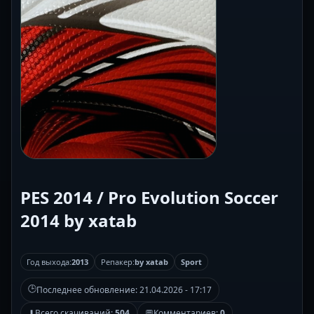
PES 2014 / Pro Evolution Soccer
2014 by xatab
Год выхода:
2013
Репакер:
by xatab
Sport
🕒
Последнее обновление:
21.04.2026 - 17:17
⬇
Всего скачиваний:
504
💬
Комментариев:
0