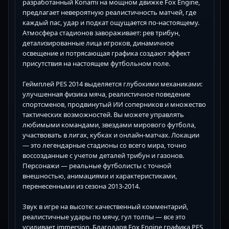
разработанный Konami на мощном движке Fox Engine,
предлагает невероятную реалистичность матчей, где
каждый пас, удар и подкат ощущается по-настоящему.
Атмосфера стадионов завораживает: рев трибун,
детализированные лица игроков, динамичное
освещение и потрясающая графика создают эффект
присутствия на настоящем футбольном поле.
Геймплей PES 2014 выделяется глубокими механиками:
улучшенная физика мяча, реалистичное поведение
спортсменов, продвинутый ИИ соперников и множество
тактических возможностей. Вы можете управлять
любимыми командами, звездами мирового футбола,
участвовать в лигах, кубках и онлайн-матчах. Локации
— это легендарные стадионы со всего мира, точно
воссозданные с учетом деталей трибун и газонов.
Персонажи — реальные футболисты с точной
внешностью, анимациями и характеристиками,
перенесенными из сезона 2013-2014.
Звук в игре на высоте: качественный комментарий,
реалистичные удары по мячу, гул толпы — все это
усиливает immersion. Благодаря Fox Engine графика PES