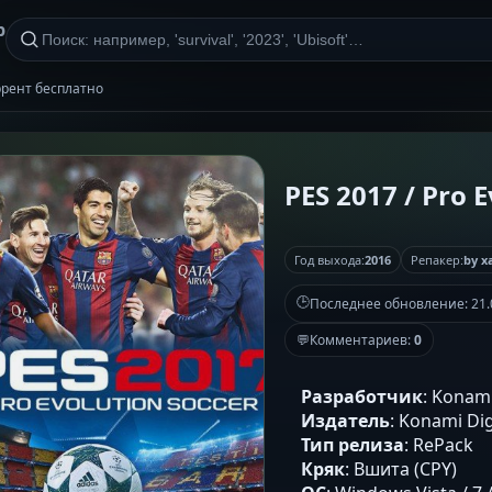
р
оррент бесплатно
PES 2017 / Pro 
Год выхода:
2016
Репакер:
by x
🕒
Последнее обновление:
21.
💬
Комментариев:
0
Разработчик
: Konami
Издатель
: Konami Di
Тип релиза
: RePack
Кряк
: Вшита (CPY)