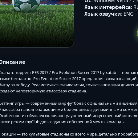
ОС
: Windows Vista / 7 / 
Язык интерфейса
: 
Язык озвучки
: ENG
Описание
Скачать торрент PES 2017 / Pro Evolution Soccer 2017 by xatab — полн
языке бесплатно. Pro Evolution Soccer 2017 предлагает захватывающи
битву за победу. Реалистичная физика мяча, точная анимация движен
создают неповторимую атмосферу стадиона.
Сеттинг игры — современный мир футбола с официальными лицензиям
Атмосфера наполнена эмоциями болельщиков, динамичными комме
Особенности геймплея включают улучшенный искусственный интеллек
также режим myClub для создания собственной мечты-команды.
Локации — это культовые стадионы со всего мира, детально прорабо