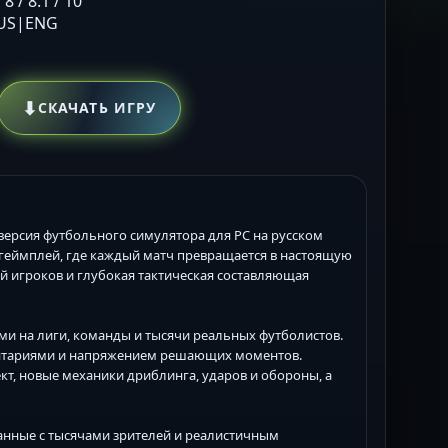
8 / 8.1 / 10
RUS|ENG
⬇
СКАЧАТЬ ИГРУ
ая версия футбольного симулятора для PC на русском
й геймплей, где каждый матч превращается в настоящую
ий игроков и глубокая тактическая составляющая
и на лиги, команды и тысячи реальных футболистов.
нтариями и напряжением решающих моментов.
т, новые механики дриблинга, ударов и обороны, а
танные с тысячами зрителей и реалистичным