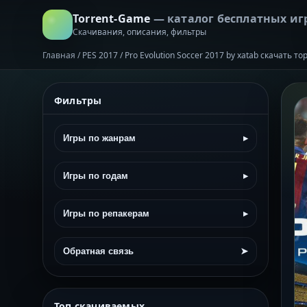
Torrent-Game
— каталог бесплатных иг
Скачивания, описания, фильтры
Главная
/
PES 2017 / Pro Evolution Soccer 2017 by xatab скачать т
Фильтры
Игры по жанрам
▸
Игры по годам
▸
Игры по репакерам
▸
Обратная связь
➤
Топ скачиваемых