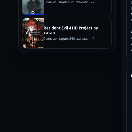
0 комментариев
581 скачиваний
Resident Evil 4 HD Project by
xatab
0 комментариев
560 скачиваний