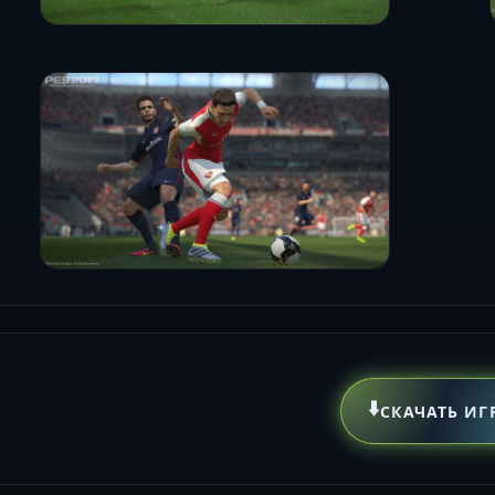
⬇️
СКАЧАТЬ ИГ