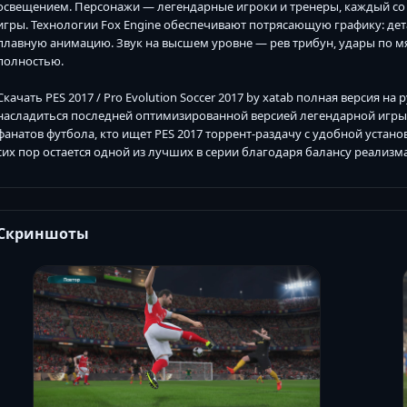
освещением. Персонажи — легендарные игроки и тренеры, каждый со
игры. Технологии Fox Engine обеспечивают потрясающую графику: де
плавную анимацию. Звук на высшем уровне — рев трибун, удары по м
полностью.
Скачать PES 2017 / Pro Evolution Soccer 2017 by xatab полная версия н
насладиться последней оптимизированной версией легендарной игры
фанатов футбола, кто ищет PES 2017 торрент-раздачу с удобной устано
сих пор остается одной из лучших в серии благодаря балансу реализма
Скриншоты