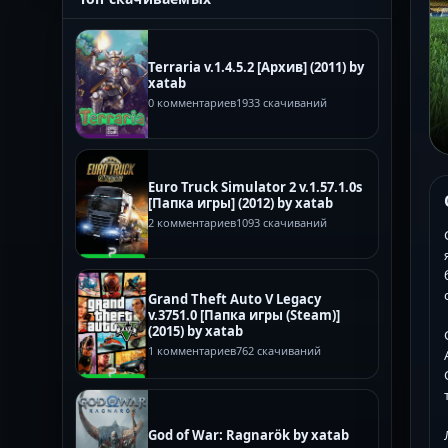
Terraria v.1.4.5.2 [Архив] (2011) by
xatab
0 комментариев
1933 скачиваний
Euro Truck Simulator 2 v.1.57.1.0s
[Папка игры] (2012) by xatab
2 комментариев
1093 скачиваний
Grand Theft Auto V Legacy
v.3751.0 [Папка игры (Steam)]
(2015) by xatab
1 комментариев
762 скачиваний
God of War: Ragnarök by xatab