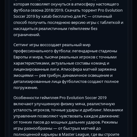
которая позволяет окунуться в атмосферу настоящего
футбола сезона 2018/2019. Скачать торрент Pro Evolution
Soccer 2019 by xatab бесплатно для PC — отличный
способ получить последнюю версию игры с таблеткой и
насладиться реалистичным геймплеем без
ограничений.
Сеттинг игры воссоздает реальный мир
профессионального футбола: легендарные стадионы
Европы и мира, тысячи реальных игроков с точными
характеристиками, актуальные составы команд и
лицензированные лиги. Атмосфера матчей заряжена
эмоциями — рев трибун, динамичное освещение и
детализированные лица футболистов создают полное
погружение.
Особенности геймплея Pro Evolution Soccer 2019
включают улучшенную физику мяча, реалистичную
усталость игроков, точные удары и дриблинг. Механики
управления позволяют чувствовать каждое движение:
от тонких пасов до мощных дальних ударов. Режимы
игры разнообразны — от быстрых матчей до
полноценной карьеры в Master League, где вы строите