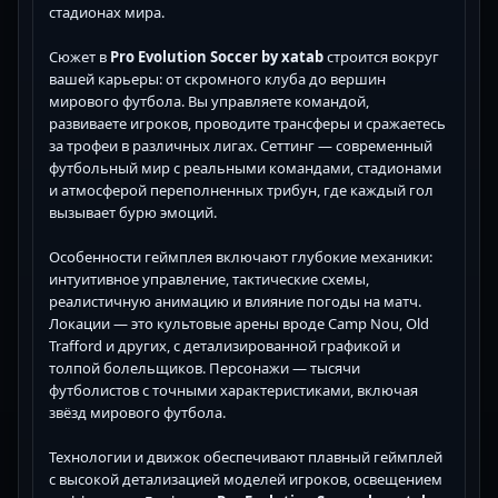
стадионах мира.
Сюжет в
Pro Evolution Soccer by xatab
строится вокруг
вашей карьеры: от скромного клуба до вершин
мирового футбола. Вы управляете командой,
развиваете игроков, проводите трансферы и сражаетесь
за трофеи в различных лигах. Сеттинг — современный
футбольный мир с реальными командами, стадионами
и атмосферой переполненных трибун, где каждый гол
вызывает бурю эмоций.
Особенности геймплея включают глубокие механики:
интуитивное управление, тактические схемы,
реалистичную анимацию и влияние погоды на матч.
Локации — это культовые арены вроде Camp Nou, Old
Trafford и других, с детализированной графикой и
толпой болельщиков. Персонажи — тысячи
футболистов с точными характеристиками, включая
звёзд мирового футбола.
Технологии и движок обеспечивают плавный геймплей
с высокой детализацией моделей игроков, освещением