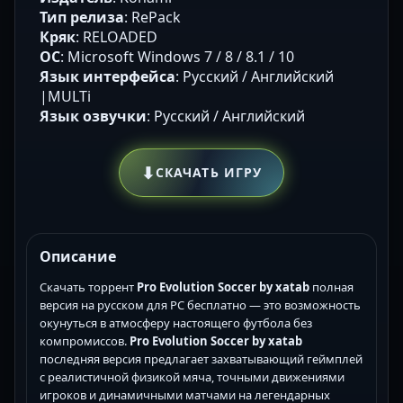
Тип релиза
: RePack
Кряк
: RELOADED
ОС
: Microsoft Windows 7 / 8 / 8.1 / 10
Язык интерфейса
: Русский / Английский
|MULTi
Язык озвучки
: Русский / Английский
⬇
СКАЧАТЬ ИГРУ
Описание
Скачать торрент
Pro Evolution Soccer by xatab
полная
версия на русском для PC бесплатно — это возможность
окунуться в атмосферу настоящего футбола без
компромиссов.
Pro Evolution Soccer by xatab
последняя версия предлагает захватывающий геймплей
с реалистичной физикой мяча, точными движениями
игроков и динамичными матчами на легендарных