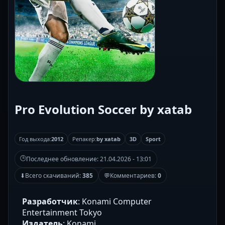
Pro Evolution Soccer by xatab
Год выхода:
2012
Репакер:
by xatab
3D
Sport
🕒
Последнее обновление:
21.04.2026 - 13:01
⬇
Всего скачиваний:
385
💬
Комментариев:
0
Разработчик
: Konami Computer
Entertainment Tokyo
Издатель
: Konami