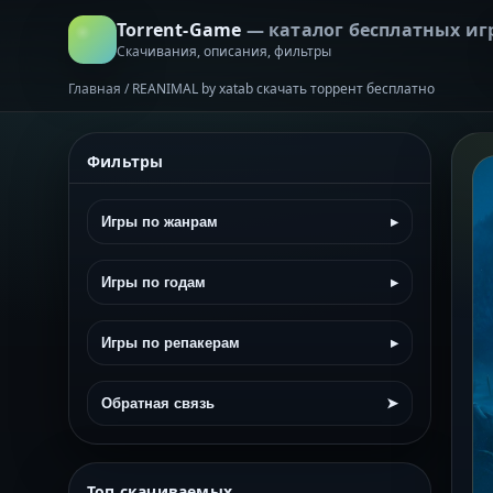
Torrent-Game
— каталог бесплатных иг
Скачивания, описания, фильтры
Главная
/
REANIMAL by xatab скачать торрент бесплатно
Фильтры
Игры по жанрам
▸
Игры по годам
▸
Игры по репакерам
▸
Обратная связь
➤
Топ скачиваемых