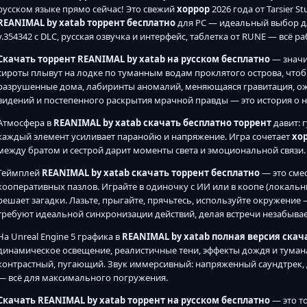
русском языке прямо сейчас! Это свежий
хоррор
2026 года от Tarsier S
REANIMAL by xatab торрент бесплатно
для PC — идеальный выбор дл
v.354342 с DLC, русская озвучка и интерфейс, таблетка от RUNE — всё р
Скачать торрент REANIMAL by xatab на русском бесплатно
— значи
сироты плывут на лодке по туманным водам проклятого острова, чтобы
разрушенные дома, лабиринты аномалий, меняющаяся гравитация, ож
видений и постепенного раскрытия мрачной правды — это история о 
Атмосфера в
REANIMAL by xatab скачать бесплатно торрент
давит: 
каждый элемент усиливает паранойю и напряжение. Игра сочетает
хо
между братом и сестрой дарит моменты света и эмоциональной связи.
Геймплей
REANIMAL by xatab скачать торрент бесплатно
— это смес
кооперативных пазлов. Играйте в одиночку с ИИ или в коопе (локальн
решает загадки. Лазьте, прыгайте, прячьтесь, используйте окружение
требуют идеальной синхронизации действий, делая встречи незабыв
На Unreal Engine 5 графика в
REANIMAL by xatab полная версия скач
динамическое освещение, реалистичные тени, эффекты дождя и тумана.
контрастный, пугающий. Звук иммерсивный: напряженный саундтрек, д
— всё для максимального погружения.
Скачать REANIMAL by xatab торрент на русском бесплатно
— это т