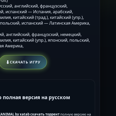
bit)
Русский, английский, французский,
й, испанский — Испания, арабский,
лия, китайский (трад.), китайский (упр.),
 польский, испанский — Латинская Америка,
кий, английский, французский, немецкий,
лия, китайский (упр.), японский, польский,
ая Америка,
⬇
СКАЧАТЬ ИГРУ
о полная версия на русском
EANIMAL by xatab скачать торрент
полную версию на