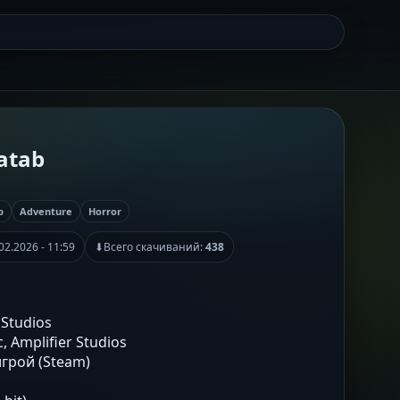
atab
b
Adventure
Horror
02.2026 - 11:59
⬇
Всего скачиваний:
438
r Studios
, Amplifier Studios
игрой (Steam)