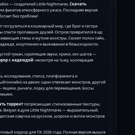
tudios — создателей Little Nightmares.
Скачать
я фанатов атмосферного ужаса. Последняя версия
аботает без проблем!
т погрузиться в кошмарный мир, где брат и сестра-
 спасти пропавших друзей. Остров превратился в ад:
ивающие стены и жуткие монстры. Сюжет полон тайн,
надежде, искуплении и выживании в безысходности.
густой туман, скрипящие звуки, крики, эхо шагов —
ррор с надеждой
: несмотря на тьму, кооперация
ь исследования, стелса, платформинга и
ый/онлайн) на двоих: один отвлекает монстров, другой
 — ящики, рычаги, лодку для перемещения. Боссы
аемыми.
ать торрент
потрясающая: стилизованные текстуры,
 Визуал в духе Little Nightmares — выразительный,
етская озвучка на русском, шорохи и вопли монстров
оповый хоррор для ПК 2026 года. Полная версия вышла