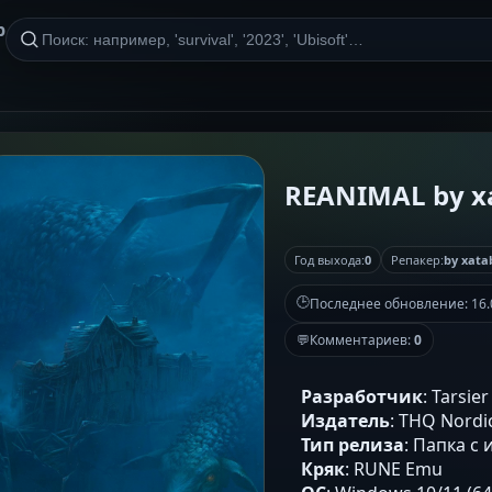
р
REANIMAL by x
Год выхода:
0
Репакер:
by xata
🕒
Последнее обновление:
16.
💬
Комментариев:
0
Разработчик
: Tarsie
Издатель
: THQ Nordic
Тип релиза
: Папка с 
Кряк
: RUNE Emu