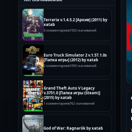
Terraria v.1.4.5.2 [Архив] (2011) by
xatab
0 комментариев
1933 скачиваний
Euro Truck Simulator 2 v.1.57.1.0s
[Папка игры] (2012) by xatab
2 комментариев
1093 скачиваний
Grand Theft Auto V Legacy
v.3751.0 [Папка игры (Steam)]
(2015) by xatab
1 комментариев
762 скачиваний
God of War: Ragnarök by xatab