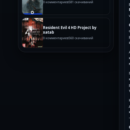
0 комментариев
581 скачиваний
Resident Evil 4 HD Project by
xatab
0 комментариев
560 скачиваний