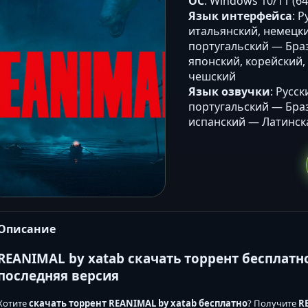
ОС
: Windows 10/11 (64-
Язык интерфейса
: 
итальянский, немецки
португальский — Брази
японский, корейский,
чешский
Язык озвучки
: Русс
португальский — Брази
испанский — Латинск
Описание
REANIMAL by xatab скачать торрент бесплатн
последняя версия
Хотите
скачать торрент REANIMAL by xatab бесплатно
? Получите
R