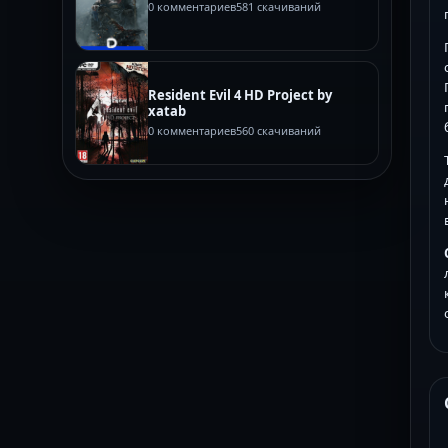
0 комментариев
581 скачиваний
Resident Evil 4 HD Project by
xatab
0 комментариев
560 скачиваний