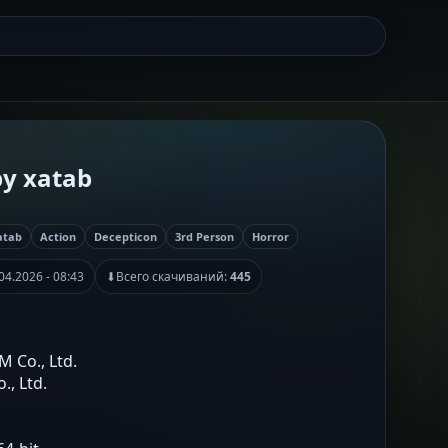
by xatab
atab
Action
Decepticon
3rd Person
Horror
04.2026 - 08:43
⬇
Всего скачиваний:
445
 Co., Ltd.
., Ltd.