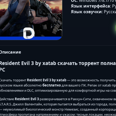
ОС
: Windows 7/8.1/10 
Язык интерфейса
: 
Язык озвучки
: Русс
Описание
Resident Evil 3 by xatab скачать торрент пол
PC
Скачать торрент
Resident Evil 3 by xatab
— это возможность получит
русском языке абсолютно
бесплатно
для вашего ПК. Репак от xatab п
обновлениями и DLC, оптимизированную для комфортной игры на со
Действие
Resident Evil 3
разворачивается в Раккун-Сити, охваченном 
S.T.A.R.S. Джилл Валентайн, которая пытается выбраться из города, п
— неумолимый биологический монстр Немезис, созданный корпорацие
Атмосфера пропитана напряжением и ужасом: тесные локации, неожи