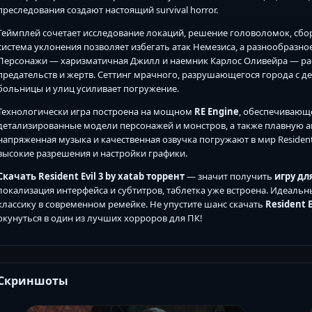
преследования создают настоящий survival horror.
Геймплей сочетает исследование локаций, решение головоломок, сбо
система уклонения позволяет избегать атак Немезиса, а разнообразно
Персонажи — харизматичная Джилл и наемник Карлос Оливейра — ра
предательств и жертв. Сеттинг мрачного, разрушающегося города с 
больницы и улиц усиливает погружение.
Технологически игра построена на мощном
RE Engine
, обеспечивающ
детализированные модели персонажей и монстров, а также плавную а
напряженная музыка и качественная озвучка погружают в мир Resident 
высокие разрешения и настройки графики.
Скачать Resident Evil 3 by xatab торрент
— значит получить
игру дл
локализация интерфейса и субтитров, таблетка уже встроена. Идеал
классику в современном ремейке. Не упустите шанс скачать
Resident 
окунуться в один из лучших хорроров для ПК!
Скриншоты