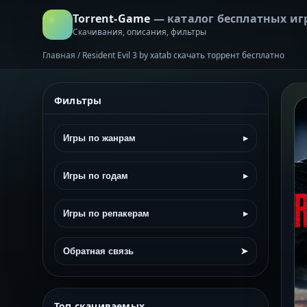
Torrent-Game
— каталог бесплатных иг
Скачивания, описания, фильтры
Главная
/
Resident Evil 3 by xatab скачать торрент бесплатно
Фильтры
Игры по жанрам
▸
Игры по годам
▸
Игры по репакерам
▸
Обратная связь
➤
Топ скачиваемых