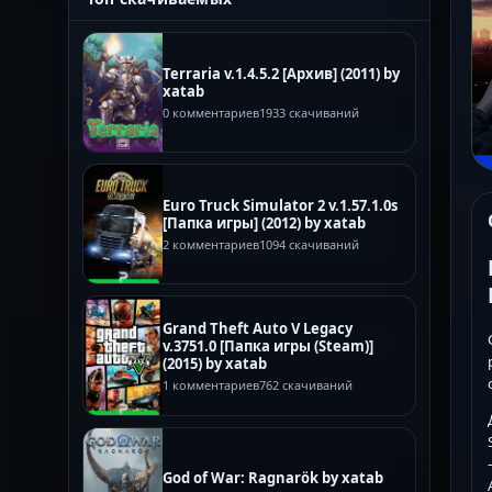
Terraria v.1.4.5.2 [Архив] (2011) by
xatab
0 комментариев
1933 скачиваний
Euro Truck Simulator 2 v.1.57.1.0s
[Папка игры] (2012) by xatab
2 комментариев
1094 скачиваний
Grand Theft Auto V Legacy
v.3751.0 [Папка игры (Steam)]
(2015) by xatab
1 комментариев
762 скачиваний
God of War: Ragnarök by xatab