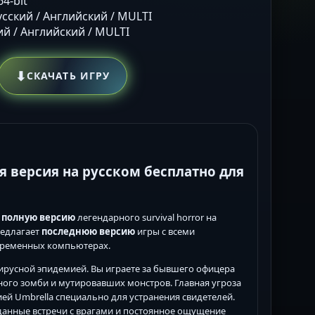
64-bit
Русский / Английский / MULTI
кий / Английский / MULTI
⬇
СКАЧАТЬ ИГРУ
ная версия на русском бесплатно для
ь
полную версию
легендарного survival horror на
редлагает
последнюю версию
игры с всеми
временных компьютерах.
вирусной эпидемией. Вы играете за бывшего офицера
олного зомби и мутировавших монстров. Главная угроза
й Umbrella специально для устранения свидетелей.
данные встречи с врагами и постоянное ощущение