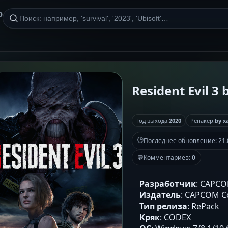
р
Resident Evil 3 
Год выхода:
2020
Репакер:
by x
🕒
Последнее обновление:
21.
💬
Комментариев:
0
Разработчик
: CAPCOM
Издатель
: CAPCOM Co
Тип релиза
: RePack
Кряк
: CODEX