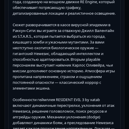
года, созданную на мощном движке RE Engine, который
обеспечивает потрясающую графику,
детализированные локации и реалистичное освещение.
Сюжет разворачивается в хаосе вирусной эпидемии в
Раккун-Сити: вы играете за отважную Джилл Валентайн
из S.T.A.R.S., которая пытается выбраться из города,
кишащего зомби и ужасными мутантами. За вами
неотступно охотится биологическое оружие —
гигантский Немезис, обладающий интеллектом и
способностью адаптироваться. Вторым playable
персонажем выступает наёмник Карлос Оливейра, чьи
миссии дополняют основную историю. Атмосфера игры
пропитана напряжением, страхом и ощущением
постоянной опасности — классический хоррор с
элементами экшена.
Особенности геймплея RESIDENT EVIL 3 by xatab
включают динамичные перестрелки, уклонения от атак
Немезиса, решение головоломок, поиск ресурсов и
апгрейды оружия. Механики уклонения (dodge)
добавляют динамики боям, а преследование Немезиса
делает каждое прохождение напряжённым. Локации —