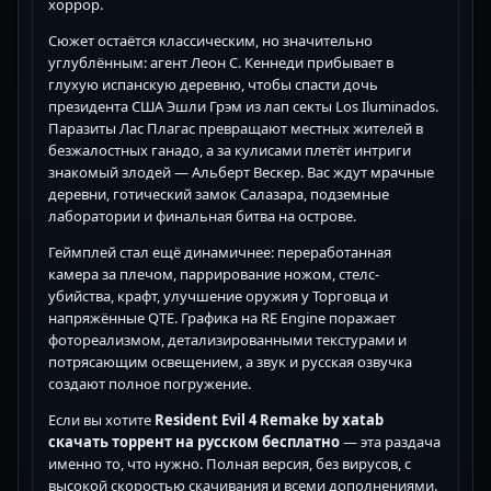
хоррор.
Сюжет остаётся классическим, но значительно
углублённым: агент Леон С. Кеннеди прибывает в
глухую испанскую деревню, чтобы спасти дочь
президента США Эшли Грэм из лап секты Los Iluminados.
Паразиты Лас Плагас превращают местных жителей в
безжалостных ганадо, а за кулисами плетёт интриги
знакомый злодей — Альберт Вескер. Вас ждут мрачные
деревни, готический замок Салазара, подземные
лаборатории и финальная битва на острове.
Геймплей стал ещё динамичнее: переработанная
камера за плечом, паррирование ножом, стелс-
убийства, крафт, улучшение оружия у Торговца и
напряжённые QTE. Графика на RE Engine поражает
фотореализмом, детализированными текстурами и
потрясающим освещением, а звук и русская озвучка
создают полное погружение.
Если вы хотите
Resident Evil 4 Remake by xatab
скачать торрент на русском бесплатно
— эта раздача
именно то, что нужно. Полная версия, без вирусов, с
высокой скоростью скачивания и всеми дополнениями.