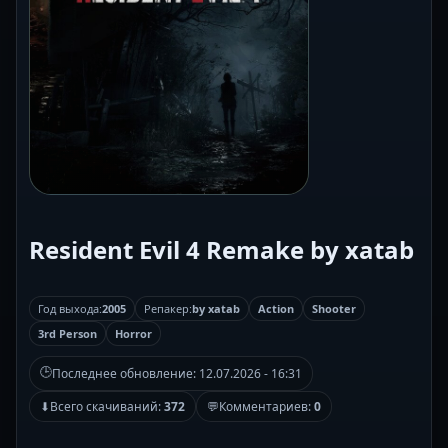
Resident Evil 4 Remake by xatab
Год выхода:
2005
Репакер:
by xatab
Action
Shooter
3rd Person
Horror
🕒
Последнее обновление:
12.07.2026 - 16:31
⬇
Всего скачиваний:
372
💬
Комментариев:
0