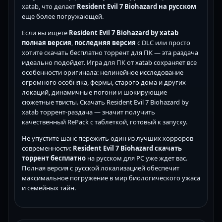
xatab, что делает
Resident Evil 7 Biohazard на русском
еще более погружающей.
Если вы ищете
Resident Evil 7 Biohazard by xatab
полная версия
,
последняя версия
с DLC или просто
хотите скачать бесплатно торрент для ПК — эта раздача
идеально подойдет. Игра для ПК от xatab сохраняет все
особенности оригинала: нелинейное исследование
огромного особняка, фермы, старого дома и других
локаций, динамичные погони и шокирующие
сюжетные твисты. Скачать Resident Evil 7 Biohazard by
xatab торрент-раздача — значит получить
качественный RePack с таблеткой, готовый к запуску.
Не упустите шанс пережить один из лучших хорроров
современности:
Resident Evil 7 Biohazard скачать
торрент бесплатно
на русском для PC уже ждет вас.
Полная версия с русской локализацией обеспечит
максимальное погружение в мир биологического ужаса
и семейных тайн.