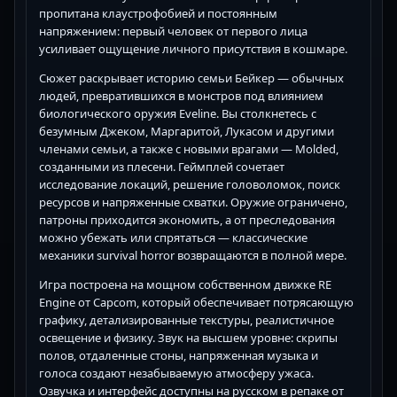
пропитана клаустрофобией и постоянным
напряжением: первый человек от первого лица
усиливает ощущение личного присутствия в кошмаре.
Сюжет раскрывает историю семьи Бейкер — обычных
людей, превратившихся в монстров под влиянием
биологического оружия Eveline. Вы столкнетесь с
безумным Джеком, Маргаритой, Лукасом и другими
членами семьи, а также с новыми врагами — Molded,
созданными из плесени. Геймплей сочетает
исследование локаций, решение головоломок, поиск
ресурсов и напряженные схватки. Оружие ограничено,
патроны приходится экономить, а от преследования
можно убежать или спрятаться — классические
механики survival horror возвращаются в полной мере.
Игра построена на мощном собственном движке RE
Engine от Capcom, который обеспечивает потрясающую
графику, детализированные текстуры, реалистичное
освещение и физику. Звук на высшем уровне: скрипы
полов, отдаленные стоны, напряженная музыка и
голоса создают незабываемую атмосферу ужаса.
Озвучка и интерфейс доступны на русском в репаке от