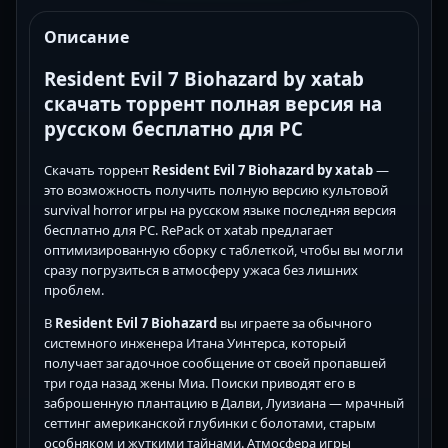
Описание
Resident Evil 7 Biohazard by xatab
скачать торрент полная версия на
русском бесплатно для PC
Скачать торрент
Resident Evil 7 Biohazard by xatab
—
это возможность получить полную версию культовой
survival horror игры на русском языке последняя версия
бесплатно для PC. RePack от xatab предлагает
оптимизированную сборку с таблеткой, чтобы вы могли
сразу погрузиться в атмосферу ужаса без лишних
проблем.
В
Resident Evil 7 Biohazard
вы играете за обычного
системного инженера Итана Уинтерса, который
получает загадочное сообщение от своей пропавшей
три года назад жены Миа. Поиски приводят его в
заброшенную плантацию в Далви, Луизиана — мрачный
сеттинг американской глубинки с болотами, старым
особняком и жуткими тайнами. Атмосфера игры