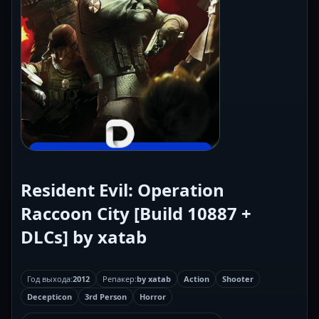
Resident Evil: Operation
Raccoon City [Build 10887 +
DLCs] by xatab
Год выхода:
2012
Репакер:
by xatab
Action
Shooter
Decepticon
3rd Person
Horror