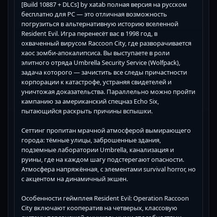
[Build 10887 + DLCs] by xatab полная версия на русском
бесплатно для PC — это отличная возможность
погрузиться в альтернативную историю вселенной
Resident Evil. Игра перенесёт вас в 1998 год, в
охваченный вирусом Raccoon City, где разворачивается
хаос зомби-апокалипсиса. Вы выступаете в роли
элитного отряда Umbrella Security Service (Wolfpack),
задача которого — зачистить все следы причастности
корпорации к катастрофе, устраняя свидетелей и
уничтожая доказательства. Параллельно можно пройти
кампанию за американский спецназ Echo Six,
пытающийся раскрыть причины вспышки.
Сеттинг пропитан мрачной атмосферой вымирающего
города: тёмные улицы, заброшенные здания,
подземные лаборатории Umbrella, канализация и
руины, где на каждом шагу подстерегают опасности.
Атмосфера напряжённая, с элементами survival horror, но
с акцентом на динамичный экшен.
Особенности геймплея Resident Evil: Operation Raccoon
City включают кооператив на четверых, классовую