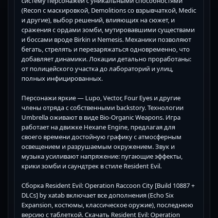
систему персонажей с уникальными способностями
(Recon с маскировкой, Demolitions со взрывчаткой, Medic
и другие), выбор решений, влияющих на сюжет, и
сражения с ордами зомби, мутировавшими существами
и боссами вроде Birkin и Nemesis. Механики позволяют
бегать, стрелять и перезаряжаться одновременно, что
добавляет динамики. Локации детально проработаны:
от полицейского участка до лабораторий и улиц,
полных инфицированных.
Персонажи яркие — Lupo, Vector, Four Eyes и другие
члены отряда с собственными backstory. Технологии
Umbrella оживают в виде Bio-Organic Weapons. Игра
работает на движке Hexane Engine, предлагая для
своего времени достойную графику с атмосферным
освещением и разрушаемым окружением. Звук и
музыка усиливают напряжение: пугающие эффекты,
крики зомби и саундтрек в стиле Resident Evil.
Сборка Resident Evil: Operation Raccoon City [Build 10887 +
DLCs] by xatab включает все дополнения (Echo Six
Expansion, костюмы, классическое оружие), последнюю
версию с таблеткой. Скачать Resident Evil: Operation