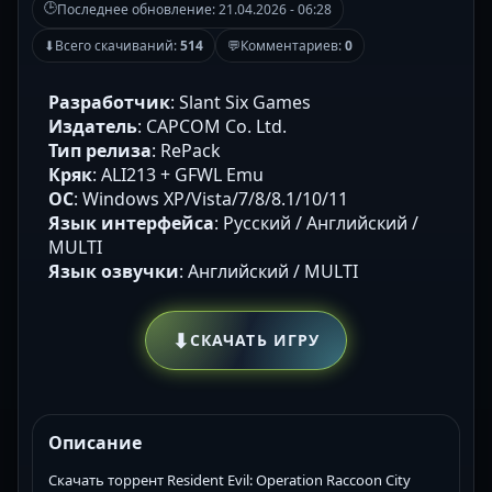
🕒
Последнее обновление:
21.04.2026 - 06:28
⬇
Всего скачиваний:
514
💬
Комментариев:
0
Разработчик
: Slant Six Games
Издатель
: CAPCOM Co. Ltd.
Тип релиза
: RePack
Кряк
: ALI213 + GFWL Emu
ОС
: Windows XP/Vista/7/8/8.1/10/11
Язык интерфейса
: Русский / Английский /
MULTI
Язык озвучки
: Английский / MULTI
⬇
СКАЧАТЬ ИГРУ
Описание
Скачать торрент Resident Evil: Operation Raccoon City