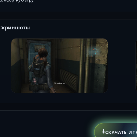
комфортную игру.
Скриншоты
⬇️
СКАЧАТЬ ИГ