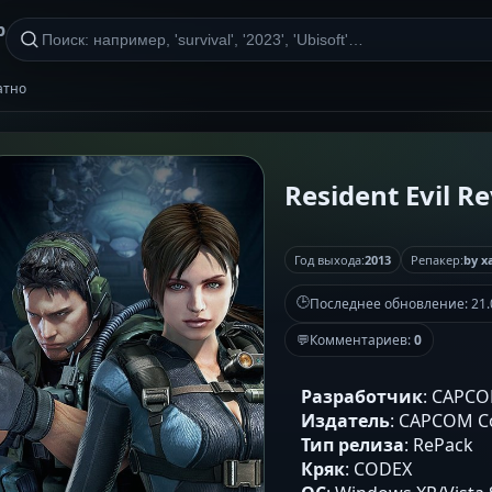
р
латно
Resident Evil R
Год выхода:
2013
Репакер:
by x
🕒
Последнее обновление:
21.
💬
Комментариев:
0
Разработчик
: CAPCO
Издатель
: CAPCOM Co
Тип релиза
: RePack
Кряк
: CODEX