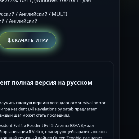
SP2/7/8/10/11, (Windows 7/8/10/11 для
Русский / Английский / MULTI
кий / Английский
⬇
СКАЧАТЬ ИГРУ
ррент полная версия на русском
получить
полную версию
легендарного survival horror
ра Resident Evil Revelations by xatab предлагает
 каждый шаг может стать последним.
dent Evil 4 и Resident Evil 5. Агенты BSAA Джилл
 организации Il Veltro, планирующей заразить океаны
кошный круизный лайнер Queen Zenobia, где царит