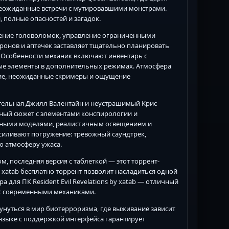
 неожиданные встречи с мутировавшими монстрами.
, полные опасностей и загадок.
 решение головоломок, управление ограниченными
ронов и аптечек заставляет тщательно планировать
х. Особенности механик включают инвентарь с
ые элементы в дополнительных режимах. Атмосфера
ение, неожиданные скримеры и ощущение
шительная Джилл Валентайн и неустрашимый Крис
жный сюжет с элементами конспирологии и
анными моделями, реалистичным освещением и
усиливают погружение: тревожный саундтрек,
ю атмосферу ужаса.
ком, последняя версия с таблеткой — этот торрент-
by xatab бесплатно торрент позволит насладиться одной
ра для ПК Resident Evil Revelations by xatab — отличный
 с современными механиками.
 окунуться в мир биотерроризма, где выживание зависит
 языке с поддержкой интерфейса гарантирует