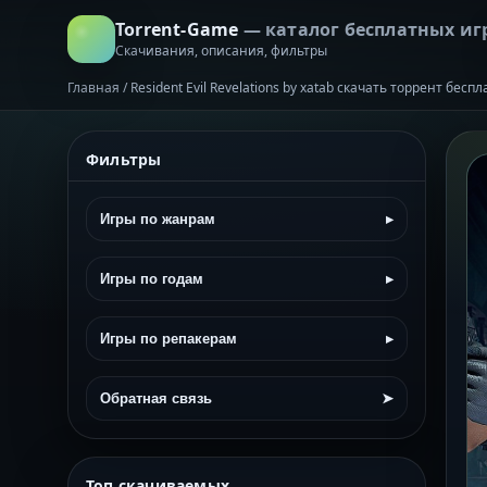
Torrent-Game
— каталог бесплатных иг
Скачивания, описания, фильтры
Главная
/
Resident Evil Revelations by xatab скачать торрент бесп
Фильтры
Игры по жанрам
▸
Игры по годам
▸
Игры по репакерам
▸
Обратная связь
➤
Топ скачиваемых