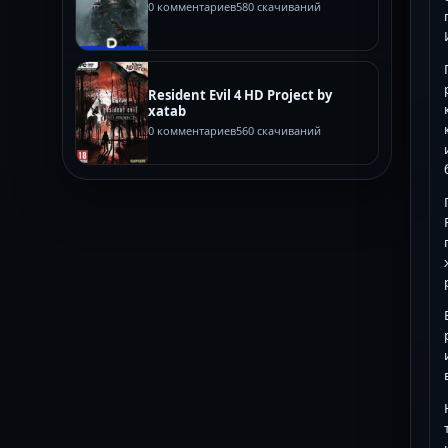
0 комментариев
580 скачиваний
Resident Evil 4 HD Project by
xatab
0 комментариев
560 скачиваний