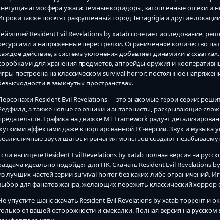
гнетущая атмосфера ужаса: тёмные коридоры, затопленные отсеки и
Игроки также посетят разрушенный город Terragrigia и другие локации
Геймплей Resident Evil Revelations by xatab сочетает исследование,
ресурсами и напряжённые перестрелки. Ограниченное количество пат
каждое действие, а система уклонения добавляет динамики в схватка
коробками для хранения предметов, апгрейды оружия и кооперативн
игры построена на классическом survival horror: постоянное напряж
безысходности в замкнутых пространствах.
Персонажи Resident Evil Revelations — это знакомые герои серии: ре
Редфилд, а также новые союзники и антагонисты, раскрывающие сло
предательств. Графика на движке MT Framework радует детализиров
жуткими эффектами даже в портированной PC-версии. Звук и музыка 
реалистичные звуки шагов и рычания монстров создают незабываему
Если вы ищете Resident Evil Revelations by xatab полная версия на русс
раздача идеально подойдёт для ПК. Скачать Resident Evil Revelations 
из лучших частей серии survival horror без каких-либо ограничений. Иг
выбор для фанатов жанра, желающих пережить классический хоррор
Не упустите шанс скачать Resident Evil Revelations by xatab торрент и
только от вашей осторожности и смекалки. Полная версия на русском