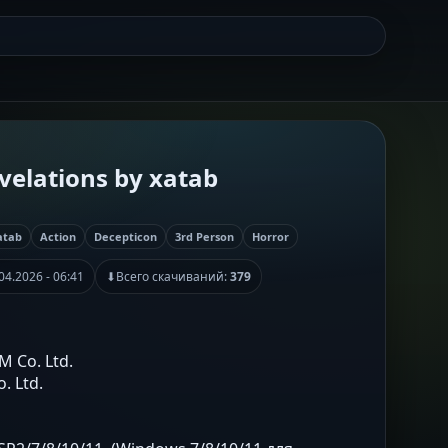
evelations by xatab
atab
Action
Decepticon
3rd Person
Horror
04.2026 - 06:41
⬇
Всего скачиваний:
379
M Co. Ltd.
. Ltd.