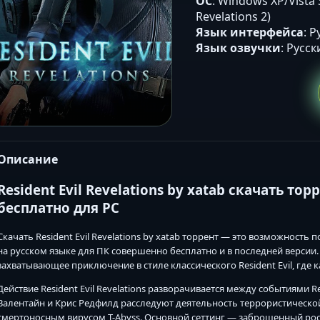
ОС
: Windows XP/Vista 
Revelations 2)
Язык интерфейса
: 
Язык озвучки
: Русс
Описание
Resident Evil Revelations by xatab скачать то
бесплатно для PC
Скачать Resident Evil Revelations by xatab торрент — это возможность 
на русском языке для ПК совершенно бесплатно и в последней версии. Иг
захватывающее приключение в стиле классического Resident Evil, где
Действие Resident Evil Revelations разворачивается между событиями Resi
Валентайн и Крис Редфилд расследуют деятельность террористической
смертоносным вирусом T-Abyss. Основной сеттинг — заброшенный рос