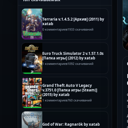
Terraria v.1.4.5.2 [Архив] (2011) by
xatab
0 комментариев
1933 скачиваний
Euro Truck Simulator 2 v.1.57.1.0s
[Папка игры] (2012) by xatab
1 комментариев
1092 скачиваний
Grand Theft Auto V Legacy
v.3751.0 [Папка игры (Steam)]
(2015) by xatab
1 комментариев
760 скачиваний
God of War: Ragnarök by xatab