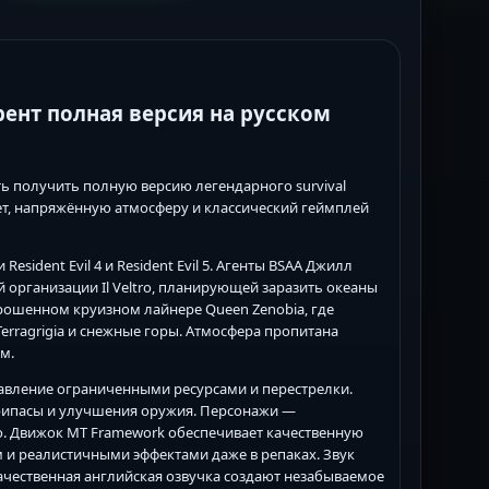
оррент полная версия на русском
ь получить полную версию легендарного survival
ет, напряжённую атмосферу и классический геймплей
sident Evil 4 и Resident Evil 5. Агенты BSAA Джилл
 организации Il Veltro, планирующей заразить океаны
брошенном круизном лайнере Queen Zenobia, где
rragrigia и снежные горы. Атмосфера пропитана
м.
авление ограниченными ресурсами и перестрелки.
рипасы и улучшения оружия. Персонажи —
ю. Движок MT Framework обеспечивает качественную
 и реалистичными эффектами даже в репаках. Звук
ачественная английская озвучка создают незабываемое