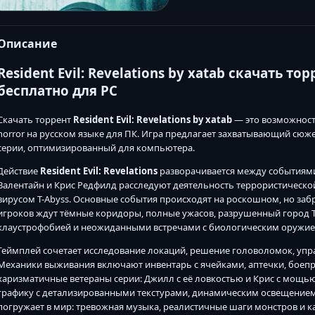
Описание
Resident Evil: Revelations by xatab скачать т
бесплатно для PC
Скачать торрент
Resident Evil: Revelations by xatab
— это возможност
horror на русском языке для ПК. Игра предлагает захватывающий сюж
серии, оптимизированный для компьютера.
Действие
Resident Evil: Revelations
разворачивается между событиями Re
Валентайн и Крис Редфилд расследуют деятельность террористической
вирусом T-Abyss. Основные события происходят на роскошном, но за
игроков ждут тёмные коридоры, полные ужасов, разрушенный город Te
клаустрофобией и неожиданными встречами с биологическим оружие
Геймплей сочетает исследование локаций, решение головоломок, упр
Механики выживания включают инвентарь с ячейками, аптечки, боеп
харизматичные ветераны серии: Джилл с её ловкостью и Крис с мощь
графику с детализированными текстурами, динамическим освещением
погружает в мир: тревожная музыка, реалистичные шаги монстров и к