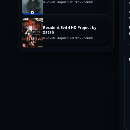
0 комментариев
581 скачиваний
Resident Evil 4 HD Project by
xatab
0 комментариев
560 скачиваний