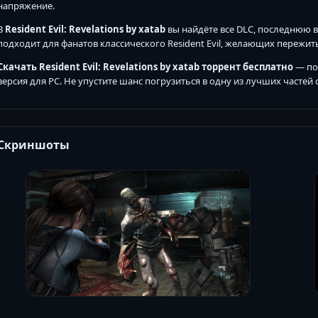
напряжение.
В
Resident Evil: Revelations by xatab
вы найдёте все DLC, последнюю 
подходит для фанатов классического Resident Evil, желающих пережит
Скачать Resident Evil: Revelations by xatab торрент бесплатно
— пол
версия для PC. Не упустите шанс погрузиться в одну из лучших частей с
Скриншоты