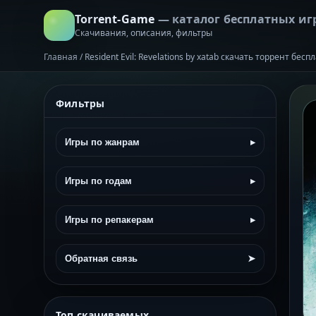
Torrent-Game
— каталог бесплатных иг
Скачивания, описания, фильтры
Главная
/
Resident Evil: Revelations by xatab скачать торрент бесп
Фильтры
Игры по жанрам
▸
Игры по годам
▸
Игры по репакерам
▸
Обратная связь
➤
Топ скачиваемых