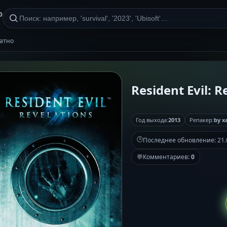
р
латно
Resident Evil: 
Год выхода:
2013
Репакер:
by x
🕒
Последнее обновление:
21.
💬
Комментариев:
0