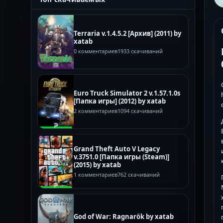
Terraria v.1.4.5.2 [Архив] (2011) by
xatab
0 комментариев
1933 скачиваний
Euro Truck Simulator 2 v.1.57.1.0s
[Папка игры] (2012) by xatab
2 комментариев
1094 скачиваний
Grand Theft Auto V Legacy
v.3751.0 [Папка игры (Steam)]
(2015) by xatab
1 комментариев
762 скачиваний
God of War: Ragnarök by xatab