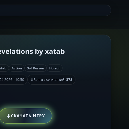
Revelations by xatab
atab
Action
3rd Person
Horror
04.2026 - 10:50
⬇
Всего скачиваний:
378
⬇
СКАЧАТЬ ИГРУ