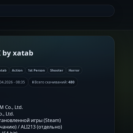
I by xatab
atab
Action
1st Person
Shooter
Horror
04.2026 - 08:35
⬇
Всего скачиваний:
480
 Co., Ltd.
., Ltd.
становленной игры (Steam)
чанию) / ALI213 (отдельно)