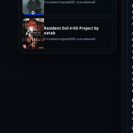
0 комментариев
581 скачиваний
Resident Evil 4 HD Project by
xatab
0 комментариев
560 скачиваний