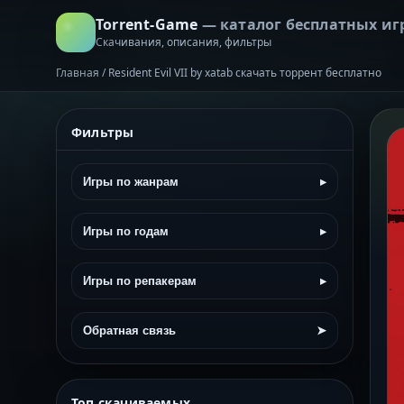
Torrent-Game
— каталог бесплатных иг
Скачивания, описания, фильтры
Главная
/
Resident Evil VII by xatab скачать торрент бесплатно
Фильтры
Игры по жанрам
▸
Игры по годам
▸
Игры по репакерам
▸
Обратная связь
➤
Топ скачиваемых