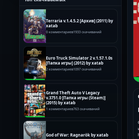
Terraria v.1.4.5.2 [Архив] (2011) by
xatab
0 комментариев
1933 скачиваний
Euro Truck Simulator 2 v.1.57.1.0s
[Папка игры] (2012) by xatab
2 комментариев
1097 скачиваний
Grand Theft Auto V Legacy
v.3751.0 [Папка игры (Steam)]
(2015) by xatab
1 комментариев
763 скачиваний
God of War: Ragnarök by xatab