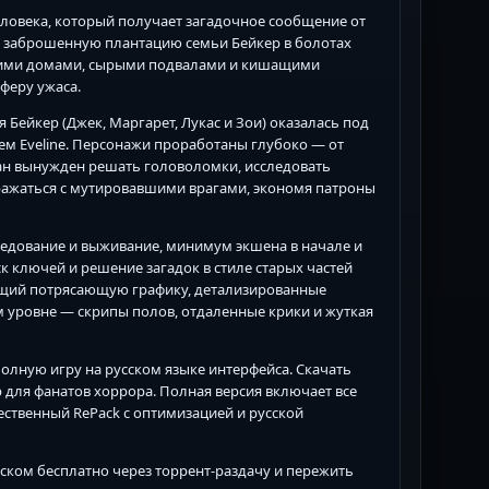
еловека, который получает загадочное сообщение от
 в заброшенную плантацию семьи Бейкер в болотах
тхими домами, сырыми подвалами и кишащими
феру ужаса.
Бейкер (Джек, Маргарет, Лукас и Зои) оказалась под
м Eveline. Персонажи проработаны глубоко — от
ан вынужден решать головоломки, исследовать
 сражаться с мутировавшими врагами, экономя патроны
сследование и выживание, минимум экшена в начале и
 ключей и решение загадок в стиле старых частей
щий потрясающую графику, детализированные
м уровне — скрипы полов, отдаленные крики и жуткая
полную игру на русском языке интерфейса. Скачать
ор для фанатов хоррора. Полная версия включает все
чественный RePack с оптимизацией и русской
русском бесплатно через торрент-раздачу и пережить