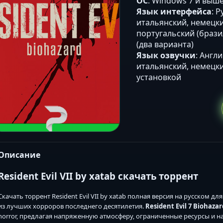
ОС
: Windows 7 и выше 
Язык интерфейса
: 
итальянский, немецки
португальский (брази
(два варианта)
Язык озвучки
: Англ
итальянский, немецки
установкой
Описание
Resident Evil VII by xatab скачать торрент
Скачать торрент Resident Evil VII by xatab полная версия на русском д
из лучших хорроров последнего десятилетия.
Resident Evil 7 Biohazar
horror, предлагая напряженную атмосферу, ограниченные ресурсы и на