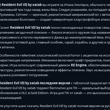
В
Resident Evil VII by xatab
вы играете за Итана Уинтерса, обычного ч
пропавшей три года назад жены Миа. Следуя указаниям, он попадает
Луизианы. Сеттинг — мрачный, реалистичный американский юг с ве
насекомыми болотами — создает невероятную клаустрофобную атмос
Сюжет
Resident Evil VII by xatab
полон неожиданных поворотов: семья 
влиянием загадочной плесени — биологического оружия под название
агрессивного и почти неуязвимого Джека до манипулятивной Миа. Ит
локации (гостевой дом, главный особняк, сарай, корабль и другие) и
и аптечки.
Особенности геймплея: классический survival horror с акцентом на и
нарастающее напряжение. Механики включают крафт предметов, поиск
серии. Игра использует современный движок
RE Engine
, обеспечиваю
текстуры, реалистичное освещение и эффекты плесени. Звук на высше
музыка усиливают погружение.
Resident Evil VII by xatab последняя версия
с таблеткой предлагает 
Resident Evil VII by xatab торрент бесплатно для ПК — идеальный выб
обновления и DLC в Gold Edition. Игра для ПК от xatab — это высокока
локализацией.
Не упустите шанс скачать Resident Evil VII by xatab полная версия на 