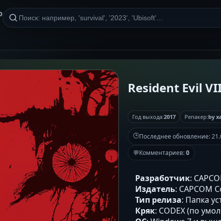
р
Resident Evil VI
Год выхода:
2017
Репакер:
by x
🕒
Последнее обновление:
21.
💬
Комментариев:
0
Разработчик
: CAPCOM
Издатель
: CAPCOM Co
Тип релиза
: Папка у
Кряк
: CODEX (по умол