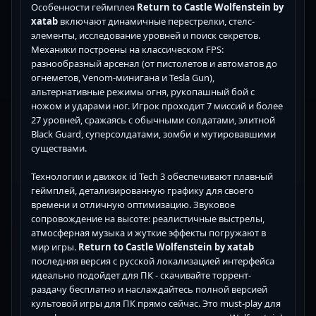
Особенности геймплея
Return to Castle Wolfenstein by
xatab
включают динамичные перестрелки, стелс-
элементы, исследование уровней и поиск секретов.
Механики построены на классическом FPS:
разнообразный арсенал (от пистолетов и автоматов до
огнеметов, Venom-минигана и Tesla Gun),
альтернативные режимы огня, рукопашный бой с
ножом и ударами ног. Игрок проходит 7 миссий и более
27 уровней, сражаясь с обычными солдатами, элитной
Black Guard, суперсолдатами, зомби и мутировавшими
существами.
Технологии и движок id Tech 3 обеспечивают плавный
геймплей, детализированную графику для своего
времени и отличную оптимизацию. Звуковое
сопровождение на высоте: реалистичные выстрелы,
атмосферная музыка и жуткие эффекты погружают в
мир игры.
Return to Castle Wolfenstein by xatab
последняя версия с русской локализацией интерфейса
идеально подойдет для ПК - скачивайте торрент-
раздачу бесплатно и наслаждайтесь полной версией
культовой игры для ПК прямо сейчас. Это must-play для