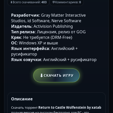
⬇
Всего скачиваний:
403
💬
Комментариев:
0
Разработчик
: Gray Matter Interactive
Studios, id Software, Nerve Software
Издатель
: Activision Publishing
Тип релиза
: Лицензия, релиз от GOG
Кряк
: Не требуется {DRM-Free}
ОС
: Windows XP и выше
Язык интерфейса
: Английский +
русификатор
Язык озвучки
: Английский + русификатор
⬇
СКАЧАТЬ ИГРУ
Описание
Скачать торрент
Return to Castle Wolfenstein by xatab
полная версия на русском бесплатно для PC - это