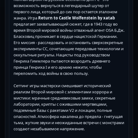
возможность вернуться в легендарный шутер от
первого лица, который до сих пор остается эталоном
жанра. Игра
Return to Castle Wolfenstein by xatab
предлагает захватывающий сюжет, где в 1943 году во
время Второй мировой войны отважный агент OSA Б.Дж.
Бласковиц проникает в сердце нацистской Германии.
Его миссия - расследовать и остановить сверхсекретные
эксперименты СС, сочетающие передовые технологии и
оккультные ритуалы. Нацисты под руководством
Генриха Гиммлера пытаются возродить древнего
принца Генриха I и его армию нежити, чтобы
переломить ход войны в свою пользу.
Сеттинг игры мастерски смешивает исторический
реализм Второй мировой с элементами хоррора и
мистики: мрачные средневековые замки, секретные
лаборатории, крипты с ожившими мертвецами,
подземные базы с ракетами V2 и локации, полные
опасностей. Атмосфера накалена до предела - гнетущая
тьма, жуткие звуки и неожиданные встречи с монстрами
создают незабываемое напряжение.