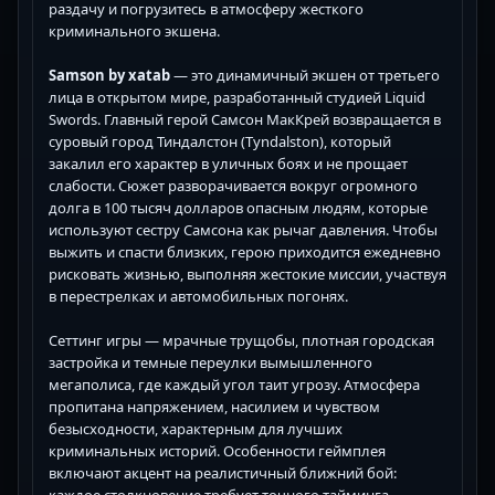
раздачу и погрузитесь в атмосферу жесткого
криминального экшена.
Samson by xatab
— это динамичный экшен от третьего
лица в открытом мире, разработанный студией Liquid
Swords. Главный герой Самсон МакКрей возвращается в
суровый город Тиндалстон (Tyndalston), который
закалил его характер в уличных боях и не прощает
слабости. Сюжет разворачивается вокруг огромного
долга в 100 тысяч долларов опасным людям, которые
используют сестру Самсона как рычаг давления. Чтобы
выжить и спасти близких, герою приходится ежедневно
рисковать жизнью, выполняя жестокие миссии, участвуя
в перестрелках и автомобильных погонях.
Сеттинг игры — мрачные трущобы, плотная городская
застройка и темные переулки вымышленного
мегаполиса, где каждый угол таит угрозу. Атмосфера
пропитана напряжением, насилием и чувством
безысходности, характерным для лучших
криминальных историй. Особенности геймплея
включают акцент на реалистичный ближний бой:
каждое столкновение требует точного тайминга,