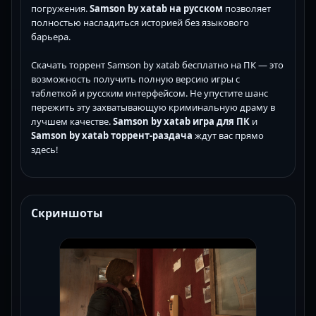
погружения.
Samson by xatab на русском
позволяет
полностью насладиться историей без языкового
барьера.
Скачать торрент Samson by xatab бесплатно на ПК — это
возможность получить полную версию игры с
таблеткой и русским интерфейсом. Не упустите шанс
пережить эту захватывающую криминальную драму в
лучшем качестве.
Samson by xatab игра для ПК
и
Samson by xatab торрент-раздача
ждут вас прямо
здесь!
Скриншоты