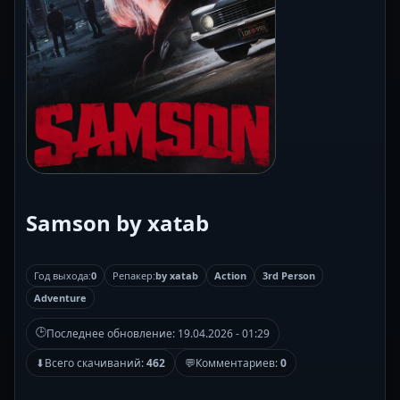
Samson by xatab
Год выхода:
0
Репакер:
by xatab
Action
3rd Person
Adventure
🕒
Последнее обновление:
19.04.2026 - 01:29
⬇
Всего скачиваний:
462
💬
Комментариев:
0