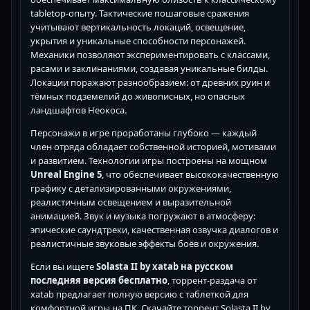
tabletop-опыту. Тактические пошаговые сражения
учитывают вертикальность локаций, освещение,
укрытия и уникальные способности персонажей.
Механики позволяют экспериментировать с классами,
расами и заклинаниями, создавая уникальные билды.
Локации поражают разнообразием: от древних руин и
тёмных подземелий до живописных, но опасных
ландшафтов Неокоса.
Персонажи в игре проработаны глубоко — каждый
член отряда обладает собственной историей, мотивами
и развитием. Технологии игры построены на мощном
Unreal Engine 5
, что обеспечивает высококачественную
графику с детализированными окружениями,
реалистичным освещением и выразительной
анимацией. Звук и музыка погружают в атмосферу:
эпические саундтреки, качественная озвучка диалогов и
реалистичные звуковые эффекты боёв и окружения.
Если вы ищете
Solasta II by xatab на русском
последняя версия бесплатно
, торрент-раздача от
xatab предлагает полную версию с таблеткой для
комфортной игры на ПК. Скачайте торрент Solasta II by