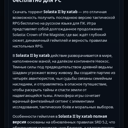
Скачать торрент
Solasta II by xatab
— это отличная
возможность получить последнюю версию тактической
RPG бесплатно на русском языке для ПК. Игра
представляет собой долгожданное продолжение
Solasta: Crown of the Magister, где вас ждёт глубокий
сюжет, динамичный геймплей и верность правилам
настольных RPG.
В
Solasta II by xatab
действие разворачивается в мире,
наполненном маной, на далёком континенте Неокос.
Темные силы под предводительством древней ведьмы
Шадвин угрожают всему живому. Вы создаёте партию из
четырёх авантюристов, чьи судьбы связаны семейным
наследием, и отправляетесь в опасное путешествие,
чтобы раскрыть тайны и спасти земли от
надвигающейся тьмы. Атмосфера игры сочетает
мрачный фэнтезийный сеттинг с элементами
исследования, тактических боёв и моральных выборов.
Особенности геймплея в
Solasta II by xatab полная
версия
основаны на обновлённых правилах SRD 5.2, что
обеспечивает максимальную близость к классическому