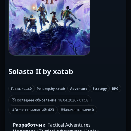
Solasta II by xatab
Год выхода:
0
Репакер:
by xatab
Adventure
Strategy
RPG
🕒
Последнее обновление:
18.04.2026 - 01:58
⬇
Всего скачиваний:
423
💬
Комментариев:
0
Разработчик
: Tactical Adventures