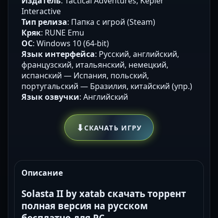
Издатель
: Tactical Adventures, Kepler
Interactive
Тип релиза
: Папка с игрой (Steam)
Кряк
: RUNE Emu
ОС
: Windows 10 (64-bit)
Язык интерфейса
: Русский, английский,
французский, итальянский, немецкий,
испанский — Испания, польский,
португальский — Бразилия, китайский (упр.)
Язык озвучки
: Английский
⬇
СКАЧАТЬ ИГРУ
Описание
Solasta II by xatab скачать торрент
полная версия на русском
бесплатно для PC