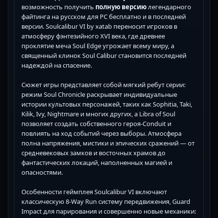
возможность получить
полную версию
легендарного
файтинга на русском для PC бесплатно и в последней
версии. Soulcalibur VI by xatab переносит игроков в
атмосферу фэнтезийного XVI века, где древнее
проклятие меча Soul Edge угрожает всему миру, а
священный клинок Soul Calibur становится последней
надеждой на спасение.
Сюжет игры представляет собой мягкий ребут серии:
режим Soul Chronicle раскрывает индивидуальные
истории культовых персонажей, таких как Sophitia, Taki,
Kilik, Ivy, Nightmare и многих других, а Libra of Soul
позволяет создать собственного героя-Conduit и
повлиять на ход событий через выборы. Атмосфера
полна напряжения, мистики и эпических сражений — от
средневековых замков и восточных храмов до
фантастических локаций, наполненных магией и
опасностями.
Особенности геймплея Soulcalibur VI включают
классическую 8-Way Run систему передвижения, Guard
Impact для парирования и совершенно новые механики: