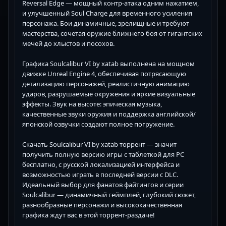
Reversal Edge — мощный контр-атака одним нажатием,
и улучшенный Soul Charge для временного усиления
персонажа. Бои динамичные, зрелищные и требуют
мастерства, сочетая оружие ближнего боя от гигантских
мечей до хлыстов и посохов.
Графика Soulcalibur VI by xatab выполнена на мощном
движке Unreal Engine 4, обеспечивая потрясающую
детализацию персонажей, реалистичную анимацию
ударов, разрушаемые окружения и яркие визуальные
эффекты. Звук на высоте: эпическая музыка,
качественные звуки оружия и поддержка английской/
японской озвучки создают полное погружение.
Скачать Soulcalibur VI by xatab торрент — значит
получить полную версию игры с таблеткой для PC
бесплатно, с русской локализацией интерфейса и
возможностью играть в последней версии с DLC.
Идеальный выбор для фанатов файтингов и серии
Soulcalibur — динамичный геймплей, глубокий сюжет,
разнообразные персонажи и высококачественная
графика ждут вас в этой торрент-раздаче!