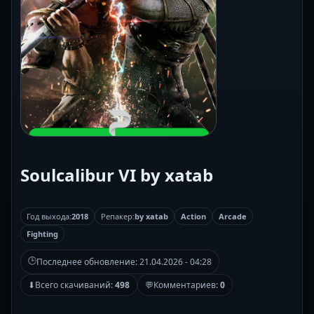
Soulcalibur VI by xatab
Год выхода:
2018
Репакер:
by xatab
Action
Arcade
Fighting
🕒
Последнее обновление:
21.04.2026 - 04:28
⬇
Всего скачиваний:
498
💬
Комментариев:
0