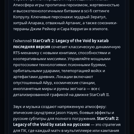
Атмосфера игры пропитана героизмом, жертвенностью
и высокотехнологичными битвами в sci-fi сеттинге
Копрулу. Ключевые персонажи: мудрый Зератул,
хитрый Аларака, отважный Артанис, а также союзники-
терраны Джим Рейнор и Сара Керриган в эпилоге.
Геймплей
StarCraft 2: Legacy of the Void by xatab
последняя версия
сочетает классическую динамичную
RTS-механику с новыми юнитами, способностями и
кооперативными миссиями. Управляйте мощными
протосскими технологиями: псионными бурями,
орбитальными ударами, телепортацией войск и
артефактами древних. Локации включают
опустошенный Айур, космические станции,
инопланетные миры и руины зел'нага — все с
детализированной графикой на движке StarCraft II.
Звук и музыка создают напряженную атмосферу:
эпические саундтреки Jason Hayes, боевые эффекты и
русские субтитры для полного погружения.
StarCraft 2:
Legacy of the Void by xatab на русском
— это стратегия
для ПК, где каждый матч в мультиплеере или кампания