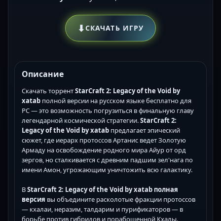
⬇
СКАЧАТЬ ИГРУ
Описание
Скачать торрент
StarCraft 2: Legacy of the Void by
xatab
полной версии на русском языке бесплатно для
PC — это возможность погрузиться в финальную главу
легендарной космической стратегии.
StarCraft 2:
Legacy of the Void by xatab
предлагает эпический
сюжет, где иерарх протоссов Артанис ведет Золотую
Армаду на освобождение родного мира Айур от орд
зергов, но сталкивается с древним падшим зел'нага по
имени Амон, угрожающим уничтожить всю галактику.
В
StarCraft 2: Legacy of the Void by xatab полная
версия
вы объедините расколотые фракции протоссов
— кхалаи, неразим, талдарим и пурификаторов — в
борьбе против гибридов и порабощенной Кхалы.