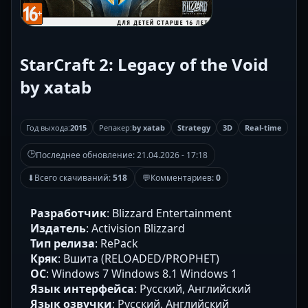
StarCraft 2: Legacy of the Void
by xatab
Год выхода:
2015
Репакер:
by xatab
Strategy
3D
Real-time
🕒
Последнее обновление:
21.04.2026 - 17:18
⬇
Всего скачиваний:
518
💬
Комментариев:
0
Разработчик
: Blizzard Entertainment
Издатель
: Activision Blizzard
Тип релиза
: RePack
Кряк
: Вшита (RELOADED/PROPHET)
ОС
: Windows 7 Windows 8.1 Windows 1
Язык интерфейса
: Русский, Английский
Язык озвучки
: Русский, Английский