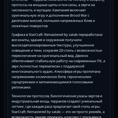
протоссы на мощные щиты и пси-силы, а зерги на
численность и мутации. Кампания включает
оригинальную игру и дополнение Brood War с
десятками миссий, полными напряженных боев и
сюжетных поворотов.
Графика в StarCraft: Remastered by xatab переработана:
все юниты, здания и окружение получили
высокодетализированные текстуры, улучшенное
освещение и тени, сохраняя 2D-стиль с возможностью
переключения на оригинальный вид. Движок
обеспечивает стабильную работу на современных ПК, а
звук полностью перезаписан с поддержкой
многоканального аудио. Атмосфера игры пропитана
напряжением космических битв, героическими
саундтреками и запоминающимися голосовыми
репликами.
Технологии протоссов, биологические ужасы зергов и
индустриальная мощь терранов создают уникальный
сеттинг, где каждая раса предлагает свой стиль игры.
StarCraft: Remastered by xatab — это не просто ремейк, а
возможность заново пережить классику с друзьями в