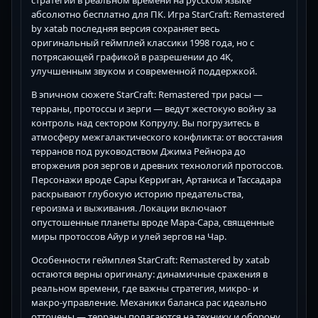
абсолютно бесплатно для ПК. Игра StarCraft: Remastered
by xatab последняя версия сохраняет весь
оригинальный геймплей классики 1998 года, но с
потрясающей графикой в разрешении до 4K,
улучшенным звуком и современной поддержкой.
В эпичном сюжете StarCraft: Remastered три расы —
терраны, протоссы и зерги — ведут жестокую войну за
контроль над сектором Копрулу. Вы погрузитесь в
атмосферу межгалактического конфликта: от восстания
терранов под руководством Джима Рейнора до
вторжения роя зергов и древних технологий протоссов.
Персонажи вроде Сары Керриган, Артаниса и Тассадара
раскрывают глубокую историю предательства,
героизма и выживания. Локации включают
опустошенные планеты вроде Мара-Сара, священные
миры протоссов Айур и улей зергов на Чар.
Особенности геймплея StarCraft: Remastered by xatab
остаются верны оригиналу: динамичные сражения в
реальном времени, где важны стратегия, микро- и
макро-управление. Механики баланса рас идеально
отточены — терраны полагаются на технику и оборону,