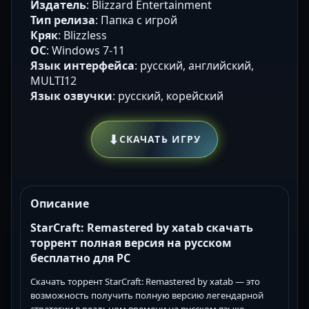
Издатель
: Blizzard Entertainment
Тип релиза
: Папка с игрой
Кряк
: Blizzless
ОС
: Windows 7-11
Язык интерфейса
: русский, английский,
MULTI12
Язык озвучки
: русский, корейский
⬇
СКАЧАТЬ ИГРУ
Описание
StarCraft: Remastered by xatab скачать
торрент полная версия на русском
бесплатно для PC
Скачать торрент StarCraft: Remastered by xatab — это
возможность получить полную версию легендарной
стратегии в реальном времени на русском языке