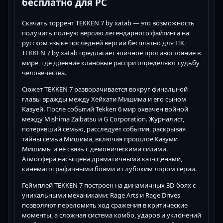
бесплатно для PC
Скачать торрент TEKKEN 7 by xatab — это возможность
получить полную версию легендарного файтинга на
русском языке последней версии бесплатно для ПК.
TEKKEN 7 by xatab предлагает эпичное противостояние в
мире, где древние клановые распри определяют судьбу
человечества.
Сюжет TEKKEN 7 разворачивается вокруг финальной
главы вражды между Хейхати Мишима и его сыном
Казуей. После событий Tekken 6 мир охвачен войной
между Mishima Zaibatsu и G Corporation. Журналист,
потерявший семью, расследует события, раскрывая
тайны семьи Мишима, включая прошлое Казуми
Мишимы и её связь с демоническими силами.
Атмосфера насыщена драматичными кат-сценами,
кинематографичными боями и глубоким лором серии.
Геймплей TEKKEN 7 построен на динамичных 3D-боях с
уникальными механиками: Rage Arts и Rage Drives
позволяют переломить ход сражения в критические
моменты, а сложная система комбо, ударов и уклонений