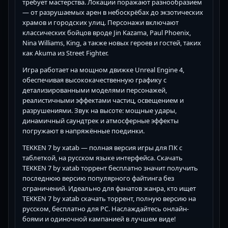
требует мастерства. Локации поражают разнообразием
— от разрушаемых арен в небоскрёбах до экзотических
храмов и городских улиц. Персонажи включают
классических бойцов вроде Jin Kazama, Paul Phoenix,
Nina Williams, King, а также новых героев и гостей, таких
как Akuma из Street Fighter.
Игра работает на мощном движке Unreal Engine 4,
обеспечивая высококачественную графику с
детализированными моделями персонажей,
реалистичными эффектами частиц, освещением и
разрушениями. Звук на высоте: мощные удары,
динамичный саундтрек и атмосферные эффекты
погружают в напряжённые поединки.
TEKKEN 7 by xatab — полная версия игры для ПК с
таблеткой, на русском языке интерфейса. Скачать
TEKKEN 7 by xatab торрент бесплатно значит получить
последнюю версию популярного файтинга без
ограничений. Идеально для фанатов жанра, кто ищет
TEKKEN 7 by xatab скачать торрент, полную версию на
русском, бесплатно для PC. Наслаждайтесь онлайн-
боями и одиночной кампанией в лучшем виде!