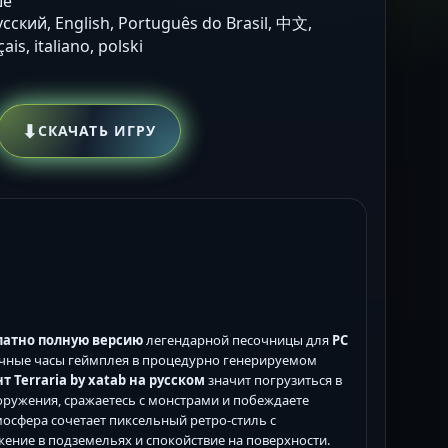
ше
усский, English, Português do Brasil, 中文,
is, italiano, polski
⬇
СКАЧАТЬ ИГРУ
латно полную версию
легендарной песочницы для
PC
чные часы геймплея в процедурно генерируемом
т Terraria by xatab на русском
значит погрузиться в
ооружения, сражаетесь с монстрами и побеждаете
Атмосфера сочетает пиксельный ретро-стиль с
ние в подземельях и спокойствие на поверхности.