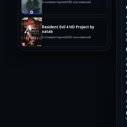
0 комментариев
580 скачиваний
Resident Evil 4 HD Project by
xatab
0 комментариев
560 скачиваний