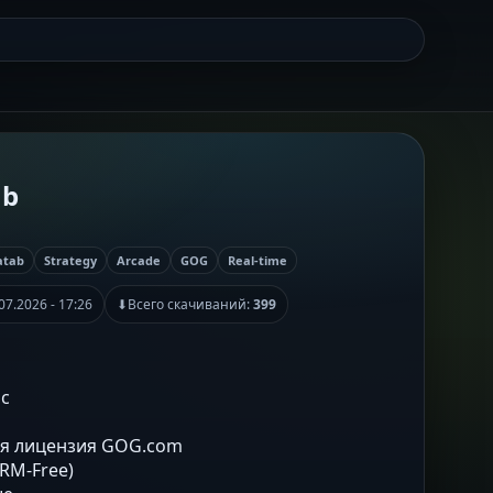
ab
atab
Strategy
Arcade
GOG
Real-time
07.2026 - 17:26
⬇
Всего скачиваний:
399
ic
ая лицензия GOG.com
DRM-Free)