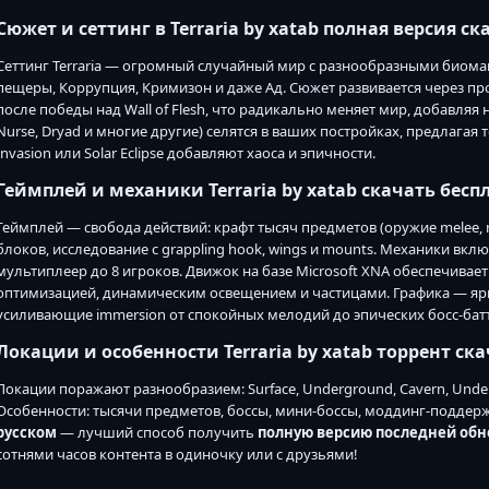
Сюжет и сеттинг в Terraria by xatab полная версия с
Сеттинг Terraria — огромный случайный мир с разнообразными биомам
пещеры, Коррупция, Кримизон и даже Ад. Сюжет развивается через пр
после победы над Wall of Flesh, что радикально меняет мир, добавляя 
Nurse, Dryad и многие другие) селятся в ваших постройках, предлагая 
Invasion или Solar Eclipse добавляют хаоса и эпичности.
Геймплей и механики Terraria by xatab скачать бесп
Геймплей — свобода действий: крафт тысяч предметов (оружие melee, r
блоков, исследование с grappling hook, wings и mounts. Механики вкл
мультиплеер до 8 игроков. Движок на базе Microsoft XNA обеспечивае
оптимизацией, динамическим освещением и частицами. Графика — ярки
усиливающие immersion от спокойных мелодий до эпических босс-бат
Локации и особенности Terraria by xatab торрент ск
Локации поражают разнообразием: Surface, Underground, Cavern, Underwo
Особенности: тысячи предметов, боссы, мини-боссы, моддинг-поддер
русском
— лучший способ получить
полную версию последней обн
сотнями часов контента в одиночку или с друзьями!