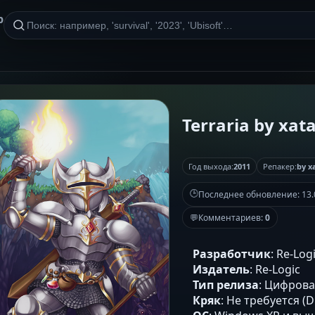
р
Terraria by xat
Год выхода:
2011
Репакер:
by x
🕒
Последнее обновление:
13.
💬
Комментариев:
0
Разработчик
: Re-Log
Издатель
: Re-Logic
Тип релиза
: Цифров
Кряк
: Не требуется (