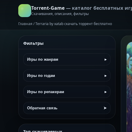
Torrent-Game
— каталог бесплатных иг
Скачивания, описания, фильтры
Главная
/
Terraria by xatab скачать торрент бесплатно
Фильтры
Игры по жанрам
▸
Игры по годам
▸
Игры по репакерам
▸
Обратная связь
➤
Топ скачиваемых