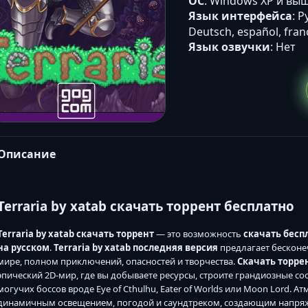
ОС
: Windows XP и вы
Язык интерфейса
: Р
Deutsch, español, frança
Язык озвучки
: Нет
Описание
Terraria by xatab скачать торрент бесплатно
Terraria by xatab скачать торрент
— это возможность
скачать бесп
на русском
.
Terraria by xatab последняя версия
предлагает бесконе
мире, полном приключений, опасностей и творчества.
Скачать торрен
эпический 2D-мир, где вы добываете ресурсы, строите грандиозные с
могучих боссов вроде Eye of Cthulhu, Eater of Worlds или Moon Lord. 
динамичным освещением, погодой и саундтреком, создающим напряже