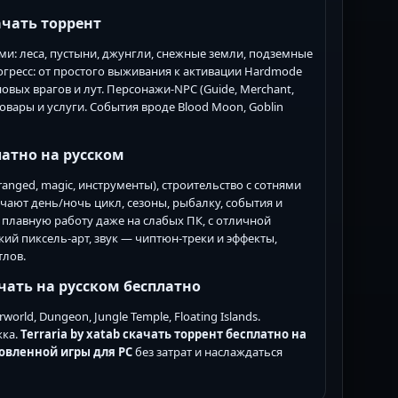
качать торрент
и: леса, пустыни, джунгли, снежные земли, подземные
огресс: от простого выживания к активации Hardmode
новых врагов и лут. Персонажи-NPC (Guide, Merchant,
товары и услуги. События вроде Blood Moon, Goblin
латно на русском
anged, magic, инструменты), строительство с сотнями
ючают день/ночь цикл, сезоны, рыбалку, события и
т плавную работу даже на слабых ПК, с отличной
й пиксель-арт, звук — чиптюн-треки и эффекты,
тлов.
ачать на русском бесплатно
rld, Dungeon, Jungle Temple, Floating Islands.
жка.
Terraria by xatab скачать торрент бесплатно на
овленной игры для PC
без затрат и наслаждаться