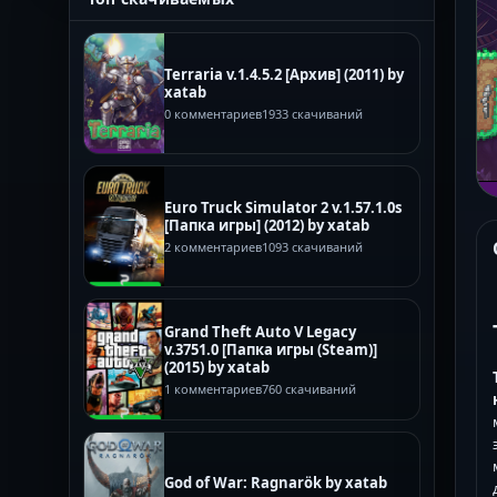
Terraria v.1.4.5.2 [Архив] (2011) by
xatab
0 комментариев
1933 скачиваний
Euro Truck Simulator 2 v.1.57.1.0s
[Папка игры] (2012) by xatab
2 комментариев
1093 скачиваний
Grand Theft Auto V Legacy
v.3751.0 [Папка игры (Steam)]
(2015) by xatab
1 комментариев
760 скачиваний
God of War: Ragnarök by xatab