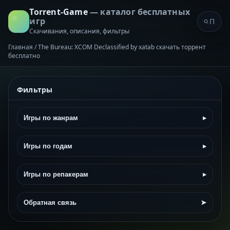
Torrent-Game
— каталог бесплатных
игр
Скачивания, описания, фильтры
Главная
/
The Bureau: XCOM Declassified by xatab скачать торрент
бесплатно
Фильтры
Игры по жанрам
▸
Игры по годам
▸
Игры по репакерам
▸
Обратная связь
➤