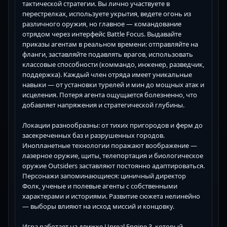
тактической стратегии. Вы лично участвуете в
перестрелках, используете укрытия, ведете огонь из
различного оружия, но главное — командование
отрядом через интерфейс Battle Focus. Выдавайте
приказы агентам в реальном времени: отправляйте на
фланги, заставляйте подавлять врагов, использовать
классовые способности (коммандо, инженер, разведчик,
поддержка). Каждый член отряда имеет уникальные
навыки — от установки турелей и мин до мощных атак и
исцеления. Потеря агента ощущается болезненно, что
добавляет напряжения и стратегической глубины.
Локации разнообразны: от тихих пригородов и ферм до
засекреченных баз и разрушенных городов.
Инопланетные технологии поражают воображение —
лазерное оружие, щиты, телепортация и биологическое
оружие Outsiders заставляют постоянно адаптироваться.
Персонажи запоминающиеся: циничный директор
Фолк, ученые и полевые агенты с собственными
характерами и историями. Развитие сюжета нелинейно
— выборы влияют на исход миссий и концовку.
Игра работает на движке Unreal Engine 3, который