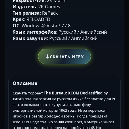
Разработчик
: 2K Marin
Издатель
: 2K Games
Тип релиза
: RePack
Кряк
: RELOADED
ОС
: Windows® Vista / 7 / 8
Язык интерфейса
: Русский / Английский
Язык озвучки
: Русский / Английский
⬇
СКАЧАТЬ ИГРУ
Описание
Скачать торрент
The Bureau: XCOM Declassified by
xatab
полная версия на русском языке бесплатно для PC
— это возможность окунуться в атмосферу
альтернативной истории 1962 года. Игра переносит
игроков в разгар Холодной войны, когда президент
Джон Кеннеди только занял свой пост, а Америка живет
в постоянном страхе перед ядерной угрозой. Но