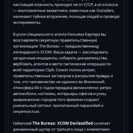
настоящая опасность приходит не от СССР, а из космоса
— инопланетные захватчики, известные как Outsiders,
начинают тайное вторжение, похищая людей и проводя
эксперименты.
В роли специального агента Уильяма Картера вы
возглавляете секретную правительственную
организацию The Bureau — предшественницу
легендарного XCOM. Ваша задача — расследовать
загадочные инциденты, собирать доказательства,
вербовать агентов и вести тактические операции по
всей территории США. Сюжет полон интриг,
правительственных заговоров и раскрытия правды о
том, что человечество не одиноко во Вселенной.
Атмосфера 60-х годов передана великолепно: ретро-
автомобили, костюмы, интерьеры офисов и улиц
американских городов того времени создают
уникальный сеттинг, пропитанный паранойей и
секретностью.
Геймплей
The Bureau: XCOM Declassified
сочетает
динамичный шутер от третьего лица с элементами