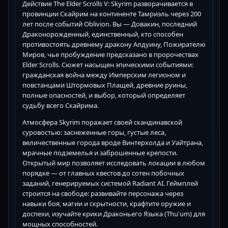
Действие The Elder Scrolls V: Skyrim разворачивается в
провинции Скайрим на континенте Тамриэль через 200
лет после событий Oblivion. Вы — Довакин, последний
Драконорожденный, единственный, кто способен
противостоять древнему дракону Алдуину, Пожирателю
Миров, чье пробуждение предсказано в пророчествах
Elder Scrolls. Сюжет насыщен эпическими событиями:
гражданская война между Имперским легионом и
повстанцами Штормовых Плащей, древние руины,
полные опасностей, и выбор, который определяет
судьбу всего Скайрима.
Атмосфера Skyrim поражает своей скандинавской
суровостью: заснеженные горы, густые леса,
величественные города вроде Винтерхолда и Уайтрана,
мрачные подземелья и заброшенные крепости.
Открытый мир позволяет исследовать локации в любом
порядке — от главных квестов до сотен побочных
заданий, генерируемых системой Radiant AI. Геймплей
строится на свободе: развивайте персонажа через
навыки боя, магии и скрытности, крафтите оружие и
доспехи, изучайте крики Драконьего Языка (Thu'um) для
мощных способностей.