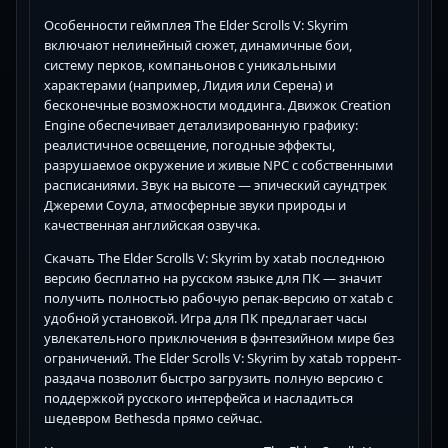
Особенности геймплея The Elder Scrolls V: Skyrim
включают нелинейный сюжет, динамичные бои,
систему перков, компаньонов с уникальными
характерами (например, Лидия или Серена) и
бесконечные возможности моддинга. Движок Creation
Engine обеспечивает детализированную графику:
реалистичное освещение, погодные эффекты,
разрушаемое окружение и живые NPC с собственными
расписаниями. Звук на высоте — эпический саундтрек
Джереми Соула, атмосферные звуки природы и
качественная английская озвучка.
Скачать The Elder Scrolls V: Skyrim by xatab последнюю
версию бесплатно на русском языке для ПК — значит
получить полностью рабочую репак-версию от xatab с
удобной установкой. Игра для ПК предлагает часы
увлекательного приключения в фэнтезийном мире без
ограничений. The Elder Scrolls V: Skyrim by xatab торрент-
раздача позволит быстро загрузить полную версию с
поддержкой русского интерфейса и насладиться
шедевром Bethesda прямо сейчас.