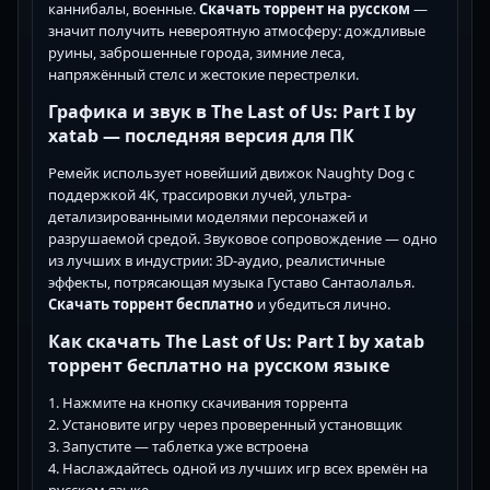
каннибалы, военные.
Скачать торрент на русском
—
значит получить невероятную атмосферу: дождливые
руины, заброшенные города, зимние леса,
напряжённый стелс и жестокие перестрелки.
Графика и звук в The Last of Us: Part I by
xatab — последняя версия для ПК
Ремейк использует новейший движок Naughty Dog с
поддержкой 4K, трассировки лучей, ультра-
детализированными моделями персонажей и
разрушаемой средой. Звуковое сопровождение — одно
из лучших в индустрии: 3D-аудио, реалистичные
эффекты, потрясающая музыка Густаво Сантаолалья.
Скачать торрент бесплатно
и убедиться лично.
Как скачать The Last of Us: Part I by xatab
торрент бесплатно на русском языке
1. Нажмите на кнопку скачивания торрента
2. Установите игру через проверенный установщик
3. Запустите — таблетка уже встроена
4. Наслаждайтесь одной из лучших игр всех времён на
русском языке