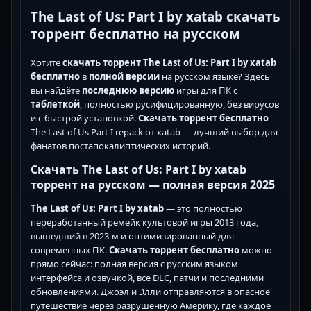
The Last of Us: Part I by xatab скачать
торрент бесплатно на русском
Хотите
скачать торрент The Last of Us: Part I by xatab
бесплатно
в
полной версии
на русском языке? Здесь
вы найдёте
последнюю версию
игры для ПК с
таблеткой
, полностью русифицированную, без вирусов
и с быстрой установкой.
Скачать торрент бесплатно
The Last of Us Part I repack от xatab — лучший выбор для
фанатов постапокалиптических историй.
Скачать The Last of Us: Part I by xatab
торрент на русском — полная версия 2025
The Last of Us: Part I by xatab
— это полностью
переработанный ремейк культовой игры 2013 года,
вышедший в 2023-м и оптимизированный для
современных ПК.
Скачать торрент бесплатно
можно
прямо сейчас: полная версия с русским языком
интерфейса и озвучкой, все DLC, патчи и последними
обновлениями. Джоэл и Элли отправляются в опасное
путешествие через разрушенную Америку, где каждое