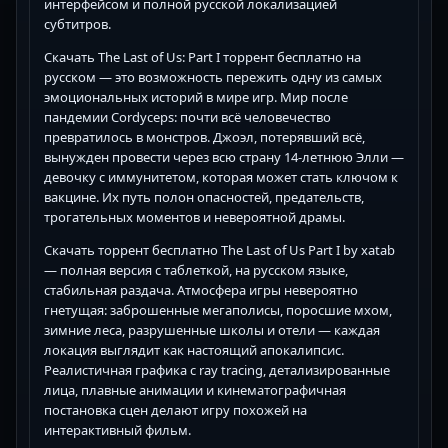
интерфейсом и полной русской локализацией
субтитров.
Скачать The Last of Us: Part I торрент бесплатно на
русском — это возможность пережить одну из самых
эмоциональных историй в мире игр. Мир после
пандемии Cordyceps: почти всё человечество
превратилось в монстров. Джоэл, потерявший всё,
вынужден провести через всю страну 14-летнюю Элли —
девочку с иммунитетом, которая может стать ключом к
вакцине. Их путь полон опасностей, предательств,
трогательных моментов и невероятной драмы.
Скачать торрент бесплатно The Last of Us Part I by xatab
— полная версия с таблеткой, на русском языке,
стабильная раздача. Атмосфера игры невероятно
гнетущая: заброшенные мегаполисы, поросшие мхом,
зимние леса, разрушенные школы и отели — каждая
локация выглядит как настоящий апокалипсис.
Реалистичная графика с ray tracing, детализированные
лица, плавные анимации и кинематографичная
постановка сцен делают игру похожей на
интерактивный фильм.