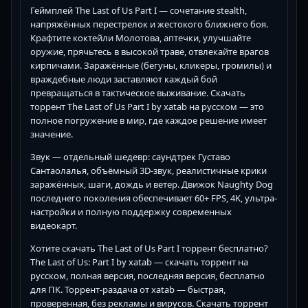
Геймплей The Last of Us Part I — сочетание stealth,
напряжённых перестрелок и жестокого ближнего боя.
Крафтите коктейли Молотова, аптечки, улучшайте
оружие, прячьтесь в высокой траве, отвлекайте врагов
кирпичами. Заражённые (бегуны, кликеры, громилы) и
враждебные люди заставляют каждый бой
превращаться в тактическое выживание. Скачать
торрент The Last of Us Part I by xatab на русском — это
полное погружение в мир, где каждое решение имеет
значение.
Звук — отдельный шедевр: саундтрек Густаво
Сантаолалья, объёмный 3D-звук, реалистичные крики
заражённых, шаги, дождь и ветер. Движок Naughty Dog
последнего поколения обеспечивает 60+ FPS, 4K, ультра-
настройки и полную поддержку современных
видеокарт.
Хотите скачать The Last of Us Part I торрент бесплатно?
The Last of Us: Part I by xatab — скачать торрент на
русском, полная версия, последняя версия, бесплатно
для ПК. Торрент-раздача от xatab — быстрая,
проверенная, без рекламы и вирусов. Скачать торрент