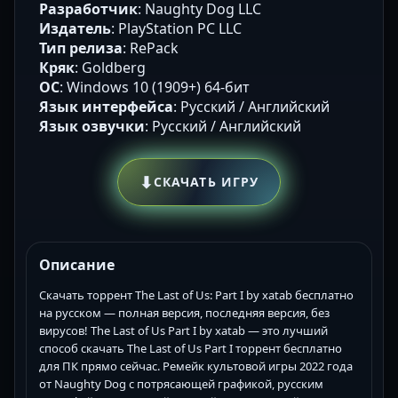
Разработчик
: Naughty Dog LLC
Издатель
: PlayStation PC LLC
Тип релиза
: RePack
Кряк
: Goldberg
ОС
: Windows 10 (1909+) 64-бит
Язык интерфейса
: Русский / Английский
Язык озвучки
: Русский / Английский
⬇
СКАЧАТЬ ИГРУ
Описание
Скачать торрент The Last of Us: Part I by xatab бесплатно
на русском — полная версия, последняя версия, без
вирусов! The Last of Us Part I by xatab — это лучший
способ скачать The Last of Us Part I торрент бесплатно
для ПК прямо сейчас. Ремейк культовой игры 2022 года
от Naughty Dog с потрясающей графикой, русским