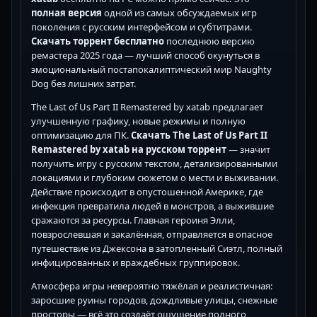
полная версия
одной из самых обсуждаемых игр
поколения с русским интерфейсом и субтитрами.
Скачать торрент бесплатно
последнюю версию
ремастера 2025 года — лучший способ окунуться в
эмоциональный постапокалиптический мир Naughty
Dog без лишних затрат.
The Last of Us Part II Remastered by xatab предлагает
улучшенную графику, новые режимы и полную
оптимизацию для ПК.
Скачать The Last of Us Part II
Remastered by xatab на русском торрент
— значит
получить игру с русским текстом, детализированными
локациями и глубоким сюжетом о мести и выживании.
Действие происходит в опустошенной Америке, где
инфекция превратила людей в монстров, а выжившие
сражаются за ресурсы. Главная героиня Элли,
повзрослевшая и закалённая, отправляется в опасное
путешествие из Джексона в затопленный Сиэтл, полный
инфицированных и враждебных группировок.
Атмосфера игры невероятно тяжёлая и реалистичная:
заросшие руины городов, дождливые улицы, снежные
просторы — всё это создаёт ощущение полного