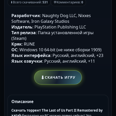
⬇
Всего скачиваний:
531
💬
Комментариев:
0
Разработчик
: Naughty Dog LLC, Nixxes
Software, Iron Galaxy Studios
Издатель
: PlayStation Publishing LLC
Тип релиза
: Папка установленной игры
(Steam)
Кряк
: RUNE
ОС
: Windows 10 64-bit (не ниже сборки 1909)
Язык интерфейса
: Русский, английский, +23
Язык озвучки
: Русский, английский, +11
⬇
СКАЧАТЬ ИГРУ
Описание
Скачать торрент The Last of Us Part II Remastered by
xatab
бесплатно на PC можно прямо сейчас! Это