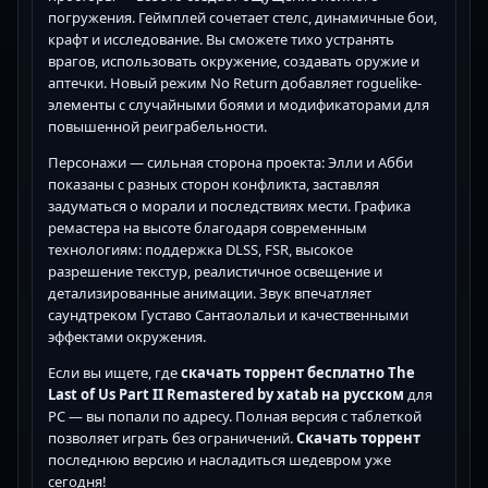
погружения. Геймплей сочетает стелс, динамичные бои,
крафт и исследование. Вы сможете тихо устранять
врагов, использовать окружение, создавать оружие и
аптечки. Новый режим No Return добавляет roguelike-
элементы с случайными боями и модификаторами для
повышенной реиграбельности.
Персонажи — сильная сторона проекта: Элли и Абби
показаны с разных сторон конфликта, заставляя
задуматься о морали и последствиях мести. Графика
ремастера на высоте благодаря современным
технологиям: поддержка DLSS, FSR, высокое
разрешение текстур, реалистичное освещение и
детализированные анимации. Звук впечатляет
саундтреком Густаво Сантаолальи и качественными
эффектами окружения.
Если вы ищете, где
скачать торрент бесплатно The
Last of Us Part II Remastered by xatab на русском
для
PC — вы попали по адресу. Полная версия с таблеткой
позволяет играть без ограничений.
Скачать торрент
последнюю версию и насладиться шедевром уже
сегодня!