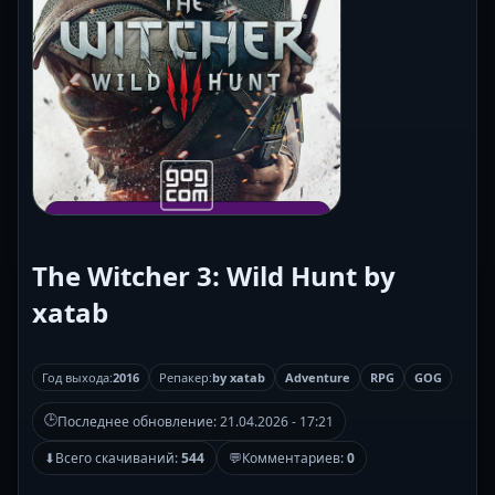
The Witcher 3: Wild Hunt by
xatab
Год выхода:
2016
Репакер:
by xatab
Adventure
RPG
GOG
🕒
Последнее обновление:
21.04.2026 - 17:21
⬇
Всего скачиваний:
544
💬
Комментариев:
0