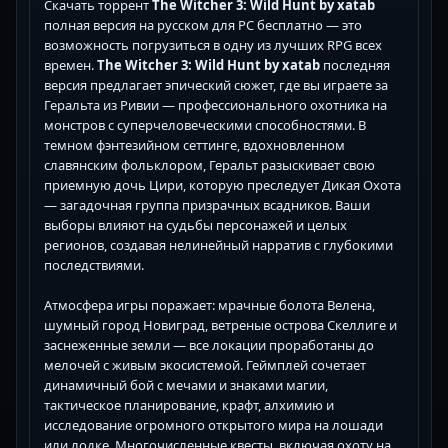
Скачать торрент
The Witcher 3: Wild Hunt by xatab
полная версия на русском для PC бесплатно — это
возможность погрузиться в одну из лучших RPG всех
времен.
The Witcher 3: Wild Hunt by xatab
последняя
версия предлагает эпический сюжет, где вы играете за
Геральта из Ривии — профессионального охотника на
монстров с суперчеловеческими способностями. В
темном фэнтезийном сеттинге, вдохновленном
славянским фольклором, Геральт разыскивает свою
приемную дочь Цири, которую преследует Дикая Охота
— загадочная группа призрачных всадников. Ваши
выборы влияют на судьбы персонажей и целых
регионов, создавая нелинейный нарратив с глубокими
последствиями.
Атмосфера игры поражает: мрачные болота Велена,
шумный город Новиград, ветреные острова Скеллиге и
заснеженные земли — все локации проработаны до
мелочей с живым экосистемой. Геймплей сочетает
динамичный бой с мечами и знаками магии,
тактическое планирование, крафт, алхимию и
исследование огромного открытого мира на лошади
или лодке. Многочисленные квесты, включая охоту на