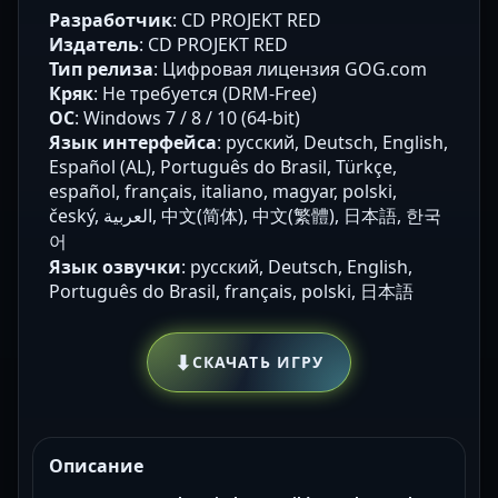
Разработчик
: CD PROJEKT RED
Издатель
: CD PROJEKT RED
Тип релиза
: Цифровая лицензия GOG.com
Кряк
: Не требуется (DRM-Free)
ОС
: Windows 7 / 8 / 10 (64-bit)
Язык интерфейса
: русский, Deutsch, English,
Español (AL), Português do Brasil, Türkçe,
español, français, italiano, magyar, polski,
český, العربية, 中文(简体), 中文(繁體), 日本語, 한국
어
Язык озвучки
: русский, Deutsch, English,
Português do Brasil, français, polski, 日本語
⬇
СКАЧАТЬ ИГРУ
Описание