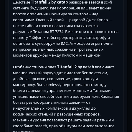
Действие
Titanfall 2 by xatab
разворачивается в sci-fi
сеттинге будущего, где корпорация IMC ведёт войну
против ополчения Фронтира за контроль над
колониями. Главный герой — рядовой Джек Купер —
после гибели своего наставника связывается с
разумным Титаном BT-7274. Вместе они отправляются на
планету Тайфон, чтобы предотвратить катастрофу и
остановить супероружие IMC. Атмосфера игры полна
напряжения, эпичных сражений и трогательных
моментов дружбы между пилотом и машиной.
Особенности геймплея
Titanfall 2 by xatab
включают
молниеносный паркур для пилотов: бег по стенам,
двойные прыжки, скольжение, крюк-кошку и
маскировку. Вы seamlessly переключаетесь между
боями на земле и управлением мощными Титанами с
уникальными способностями и вооружением. Кампания
богата разнообразными локациями — от
индустриальных комплексов и джунглей до
космических станций и разрушенных городов.
Механики уровня позволяют решать задачи разными
способами: stealth, прямой штурм или использование
окружения.