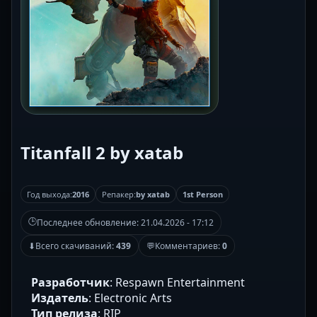
Titanfall 2 by xatab
Год выхода:
2016
Репакер:
by xatab
1st Person
🕒
Последнее обновление:
21.04.2026 - 17:12
⬇
Всего скачиваний:
439
💬
Комментариев:
0
Разработчик
: Respawn Entertainment
Издатель
: Electronic Arts
Тип релиза
: RIP