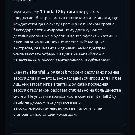
Мультиплеер
Titanfall 2 by xatab
на русском
предлагает быстрые матчи с пилотами и Титанами, где
каждая секунда на счету. Графика на высоком уровне
благодаря оптимизированному движку Source,
детализированные модели Титанов, эффекты частиц и
плавная анимация. Звук immersивный: мощные
выстрелы, рёв Титанов и динамичный саундтрек
усиливают атмосферу. Озвучка на английском с
качественным русским интерфейсом и субтитрами.
Скачать
Titanfall 2 by xatab
торрент бесплатно полная
версия для ПК — это шанс насладиться игрой для ПК без
лишних затрат. Игра Titanfall 2 by xatab последняя
версия с таблеткой работает стабильно на большинстве
систем. Не упустите возможность скачать Titanfall 2 by
xatab на русском и окунуться в мир
высокотехнологичных войн, где пилот и Титан
становятся настоящей командой.