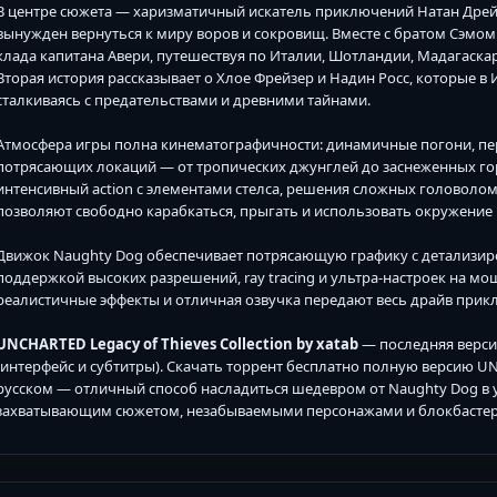
В центре сюжета — харизматичный искатель приключений Натан Дрей
вынужден вернуться к миру воров и сокровищ. Вместе с братом Сэмом
клада капитана Авери, путешествуя по Италии, Шотландии, Мадагаска
Вторая история рассказывает о Хлое Фрейзер и Надин Росс, которые 
сталкиваясь с предательствами и древними тайнами.
Атмосфера игры полна кинематографичности: динамичные погони, пер
потрясающих локаций — от тропических джунглей до заснеженных го
интенсивный action с элементами стелса, решения сложных головолом
позволяют свободно карабкаться, прыгать и использовать окружение в
Движок Naughty Dog обеспечивает потрясающую графику с детализи
поддержкой высоких разрешений, ray tracing и ультра-настроек на мощ
реалистичные эффекты и отличная озвучка передают весь драйв прик
UNCHARTED Legacy of Thieves Collection by xatab
— последняя версия
(интерфейс и субтитры). Скачать торрент бесплатно полную версию UNCH
русском — отличный способ насладиться шедевром от Naughty Dog в у
захватывающим сюжетом, незабываемыми персонажами и блокбастер