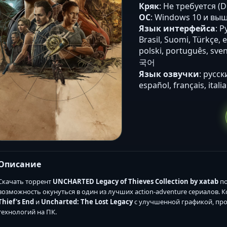
Кряк
: Не требуется (
ОС
: Windows 10 и выше
Язык интерфейса
: 
Brasil, Suomi, Türkçe, 
polski, português, s
국어
Язык озвучки
: русск
Описание
Скачать торрент
UNCHARTED Legacy of Thieves Collection by xatab
по
возможность окунуться в один из лучших action-adventure сериалов.
Thief's End
и
Uncharted: The Lost Legacy
с улучшенной графикой, пр
технологий на ПК.