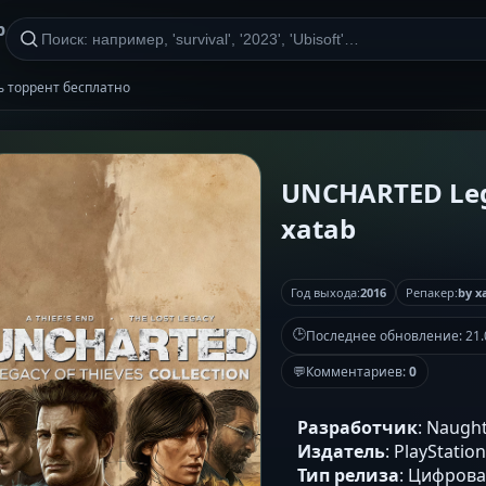
р
ть торрент бесплатно
UNCHARTED Lega
xatab
Год выхода:
2016
Репакер:
by x
🕒
Последнее обновление:
21.
💬
Комментариев:
0
Разработчик
: Naugh
Издатель
: PlayStatio
Тип релиза
: Цифров