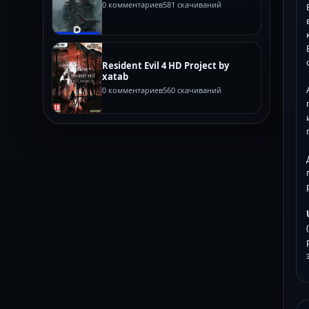
0 комментариев
581 скачиваний
Resident Evil 4 HD Project by
xatab
0 комментариев
560 скачиваний