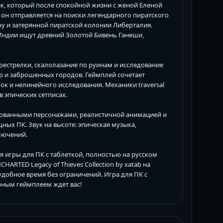
к, который после спокойной жизни с женой Еленой
 он отправляется на поиски легендарного пиратского
ру и затерянной пиратской колонии Либерталия.
в Индии ищут древний Золотой Бивень Ганеши,
естрелки, скалолазание по руинам и исследование
р и заброшенных городов. Геймплей сочетает
ок и нелинейного исследования. Механики traversal
 эпических сетписах.
рованными персонажами, реалистичной анимацией и
ных ПК. Звук на высоте: эпическая музыка,
лючений.
 игры для ПК с таблеткой, полностью на русском
ARTED Legacy of Thieves Collection by xatab на
добное время без ограничений. Игра для ПК с
ным геймплеем ждет вас!