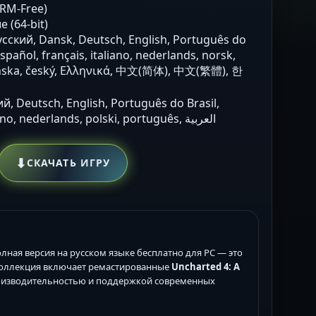
DRM-Free)
 (64-bit)
Русский, Dansk, Deutsch, English, Português do
español, français, italiano, nederlands, norsk,
venska, český, Ελληνικά, 中文(简体), 中文(繁體), 한
ий, Deutsch, English, Português do Brasil,
español, français, italiano, nederlands, polski, português, العربية
⬇
СКАЧАТЬ ИГРУ
лная версия на русском языке бесплатно для PC — это
 Коллекция включает ремастированные
Uncharted 4: A
оизводительностью и поддержкой современных