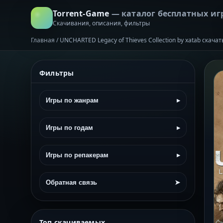
Torrent-Game
— каталог бесплатных иг
Скачивания, описания, фильтры
Главная
/
UNCHARTED Legacy of Thieves Collection by xatab скача
Фильтры
Игры по жанрам
▸
Игры по годам
▸
Игры по репакерам
▸
Обратная связь
➤
Топ скачиваемых