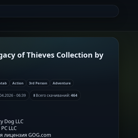
cy of Thieves Collection by
atab
Action
3rd Person
Adventure
04.2026 - 06:39
⬇
Всего скачиваний:
464
ty Dog LLC
n PC LLC
ая лицензия GOG.com