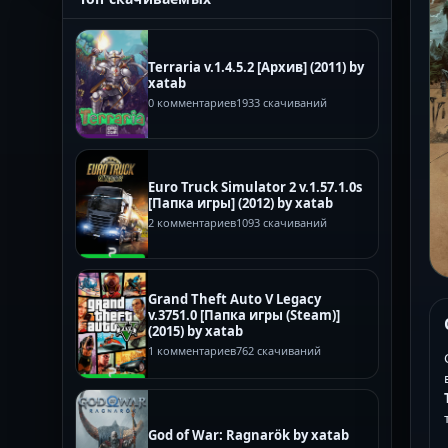
Terraria v.1.4.5.2 [Архив] (2011) by
xatab
0 комментариев
1933 скачиваний
Euro Truck Simulator 2 v.1.57.1.0s
[Папка игры] (2012) by xatab
2 комментариев
1093 скачиваний
Grand Theft Auto V Legacy
v.3751.0 [Папка игры (Steam)]
(2015) by xatab
1 комментариев
762 скачиваний
God of War: Ragnarök by xatab