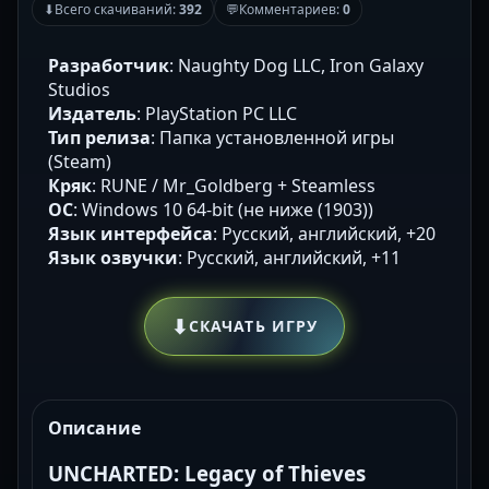
⬇
Всего скачиваний:
392
💬
Комментариев:
0
Разработчик
: Naughty Dog LLC, Iron Galaxy
Studios
Издатель
: PlayStation PC LLC
Тип релиза
: Папка установленной игры
(Steam)
Кряк
: RUNE / Mr_Goldberg + Steamless
ОС
: Windows 10 64-bit (не ниже (1903))
Язык интерфейса
: Русский, английский, +20
Язык озвучки
: Русский, английский, +11
⬇
СКАЧАТЬ ИГРУ
Описание
UNCHARTED: Legacy of Thieves