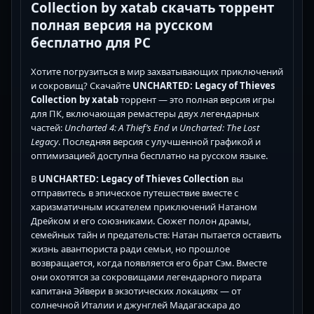
Collection by xatab скачать торрент
полная версия на русском
бесплатно для PC
Хотите погрузиться в мир захватывающих приключений
и сокровищ? Скачайте
UNCHARTED: Legacy of Thieves
Collection by xatab
торрент — это полная версия игры
для ПК, включающая ремастеры двух легендарных
частей:
Uncharted 4: A Thief’s End
и
Uncharted: The Lost
Legacy
. Последняя версия с улучшенной графикой и
оптимизацией доступна бесплатно на русском языке.
В
UNCHARTED: Legacy of Thieves Collection
вы
отправитесь в эпическое путешествие вместе с
харизматичным искателем приключений Натаном
Дрейком и его союзниками. Сюжет полон драмы,
семейных тайн и предательств: Натан пытается оставить
жизнь авантюриста ради семьи, но прошлое
возвращается, когда появляется его брат Сэм. Вместе
они охотятся за сокровищами легендарного пирата
капитана Эйвери в экзотических локациях — от
солнечной Италии и джунглей Мадагаскара до