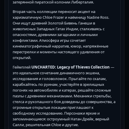
затерянной пиратской колонии Либерталия.
Вторая часть коллекции переносит акцент на
харизматичную Chloe Frazer и наёмницу Nadine Ross.
Они ищут древний Золотой Бивень Ганеши в
живописных Западных Гатах Индии, сталкиваясь с
опасностями, древними загадками и личными
конфликтами. Атмосфера игры сочетает
кинематографичный нарратив, юмор, напряжённые
перестрелки и моменты настоящего удивления от
открытий.
Геймплей
UNCHARTED: Legacy of Thieves Collection
—
это идеальное сочетание динамичного экшена,
исследования и головоломок. Прыгайте по скалам,
карабкайтесь по руинам, участвуйте в зрелищных
погонях на автомобилях и катерах, решайте сложные
пазлы с древними механизмами. Механики стрельбы,
стелса и рукопашного боя доведены до совершенства, а
огромные открытые локации приглашают к
свободному исследованию. Персонажи яркие и
запоминающиеся: остроумный Натан Дрейк, верный
Салли, решительная Chloe и другие.