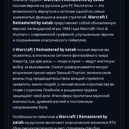
полная версия на русском для PC бесплатно — это
возможность вернуться к истокам одной из самых
знаменитых франшиз в жанре стратегий.
Warcraft I
Remastered by xatab
представляет собой обновленную
версию легендарной игры 1994 года Warcraft: Orcs &
Humans с современной графикой, улучшенным звуком
и сохранением классического геймплея.
В
Warcraft I Remastered by xatab
полная версия вы
окажетесь в эпическом сеттинге фэнтезийного мира
Азерота, где две расы — люди и орки — ведут жестокую
войну за выживание. Сюжет разворачивается вокруг
вторжения орков через Темный Портал: зеленокожие
воины под предводительством вождей стремятся
захватить земли людей, а человеческие королевства во
главе с королем Ллейном и рыцарями ордена
защищают свой дом. Атмосфера пропитана мрачной
эпичностью, древней магией и постоянным
напряжением битв.
Особенности геймплея в
Warcraft I Remastered by
xatab
на русском включают классические механики RTS:
сбор ресурсов (золото и лес), строительство баз,