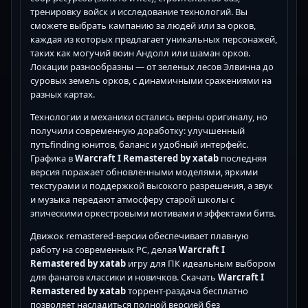
тренировку войск и исследование технологий. Вы
сможете выбрать кампанию за людей или за орков,
каждая из которых предлагает уникальных персонажей,
таких как могучий воин Андолл или шаман орков.
Локации разнообразны — от зеленых лесов Элвинна до
суровых земель орков, с динамичными сражениями на
разных картах.
Технологии и механики остались верны оригиналу, но
получили современную доработку: улучшенный
путьfinding юнитов, баланс и удобный интерфейс.
Графика в
Warcraft I Remastered by xatab
последняя
версия поражает обновленными моделями, яркими
текстурами и поддержкой высокого разрешения, а звук
и музыка передают атмосферу старой школы с
эпическими оркестровыми мотивами и эффектами битв.
Движок remastered-версии обеспечивает плавную
работу на современных PC, делая
Warcraft I
Remastered by xatab
игру для ПК идеальным выбором
для фанатов классики и новичков. Скачать
Warcraft I
Remastered by xatab
торрент-раздача бесплатно
позволяет насладиться полной версией без