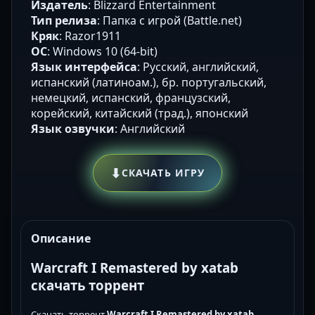
Издатель
: Blizzard Entertainment
Тип релиза
: Папка с игрой (Battle.net)
Кряк
: Razor1911
ОС
: Windows 10 (64-bit)
Язык интерфейса
: Русский, английский,
испанский (латиноам.), бр. португальский,
немецкий, испанский, французский,
корейский, китайский (трад.), японский
Язык озвучки
: Английский
⬇
СКАЧАТЬ ИГРУ
Описание
Warcraft I Remastered by xatab
скачать торрент
Скачать торрент
Warcraft I Remastered by xatab