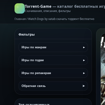
Torrent-Game
— каталог бесплатных иг
Скачивания, описания, фильтры
Главная
/
Watch Dogs by xatab скачать торрент бесплатно
Фильтры
Игры по жанрам
▸
Игры по годам
▸
Игры по репакерам
▸
Обратная связь
➤
Топ скачиваемых