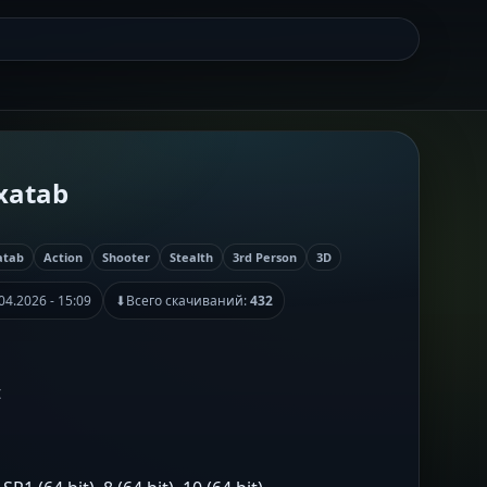
xatab
atab
Action
Shooter
Stealth
3rd Person
3D
04.2026 - 15:09
⬇
Всего скачиваний:
432
t