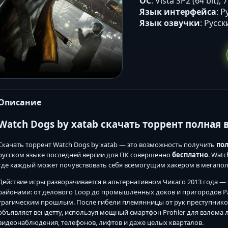
ОС
: Vista SP2 (64 bit), 7
Язык интерфейса
: 
Язык озвучки
: Русс
Описание
Watch Dogs by xatab скачать торрент полная 
Скачать торрент Watch Dogs by xatab — это возможность получить
по
русском языке последней версии для ПК совершенно
бесплатно
. Wat
где каждый может почувствовать себя всемогущим хакером в мегапол
Действие игры разворачивается в альтернативном Чикаго 2013 года 
районами: от делового Loop до промышленных доков и пригородов Pa
трагическим прошлым. После гибели племянницы от рук преступников
объявляет вендетту, используя мощный смартфон Profiler для взлома 
видеонаблюдения, телефонов, лифтов и даже целых кварталов.