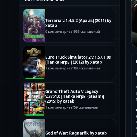
Terraria v.1.4.5.2 [Архив] (2011) by
xatab
0 комментариев
1933 скачиваний
Euro Truck Simulator 2 v.1.57.1.0s
[Папка игры] (2012) by xatab
1 комментариев
1090 скачиваний
Grand Theft Auto V Legacy
v.3751.0 [Папка игры (Steam)]
(2015) by xatab
1 комментариев
759 скачиваний
God of War: Ragnarök by xatab