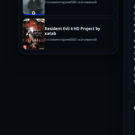
0 комментариев
580 скачиваний
Resident Evil 4 HD Project by
xatab
0 комментариев
560 скачиваний