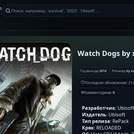
р
Watch Dogs by 
Год выхода:
2014
Репакер:
by x
🕒
Последнее обновление:
21.
💬
Комментариев:
0
Разработчик
: Ubisof
Издатель
: Ubisoft
Тип релиза
: RePack
Кряк
: RELOADED