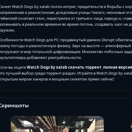
Сюжет Watch Dogs by xatab полон интриг, предательств и борьбы с 
напряженная и реалистичная: дождливые улицы Чикаго, неоновые огн
Геймплей сочетает стелс, перестрелки от третьего лица, паркур и, гла
взламывать в реальном времени во время погонь, создавать хаос на до
оружию.
Особенности Watch Dogs для PC: продвинутый движок Disrupt обеспе
смену погоды и реалистичную физику. Звук на высоте — атмосферный 
погружают в мир тотальной цифровизации. Множество побочных зада
мультиплеера добавляют реиграбельности.
Если вы ищете
Watch Dogs by xatab скачать торрент
,
полная версия
это лучший выбор среди торрент-раздач. Играйте в Watch Dogs by xat
открытым миром хакеров и мощным сюжетом прямо сейчас!
Скриншоты