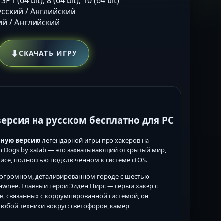
 SP1 (64 bit), 8 (64 bit), 10 (64 bit)
Русский / Английский
кий / Английский
⬇
СКАЧАТЬ ИГРУ
версия на русском бесплатно для PC
лную версию
легендарной игры про хакеров на
ch Dogs by xatab — это захватывающий открытый мир,
исе, полностью подключенном к системе ctOS.
— огромном, детализированном городе с шестью
wnee. Главный герой Эйден Пирс — серый хакер с
, связанных с коррумпированной системой, он
любой техники вокруг: светофоров, камер