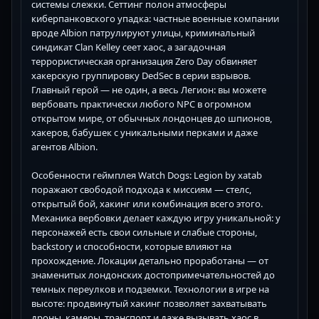
системы слежки. Сеттинг полон атмосферы
киберпанковского упадка: частные военные компании
вроде Albion патрулируют улицы, криминальный
синдикат Clan Kelley сеет хаос, а загадочная
террористическая организация Zero Day обвиняет
хакерскую группировку DedSec в серии взрывов.
Главный герой — не один, а весь Легион: вы можете
вербовать практически любого NPC в огромном
открытом мире, от обычных лондонцев до шпионов,
хакеров, бабушек с уникальными перками и даже
агентов Albion.
Особенности геймплея Watch Dogs: Legion by xatab
поражают свободой подхода к миссиям — стелс,
открытый бой, хакинг или комбинация всего этого.
Механика вербовки делает каждую игру уникальной: у
персонажей есть свои сильные и слабые стороны,
backstory и способности, которые влияют на
прохождение. Локации детально проработаны — от
знаменитых лондонских достопримечательностей до
темных переулков и подземки. Технологии в игре на
высоте: продвинутый хакинг позволяет захватывать
дроны, камеры, транспорт и даже вызывать хаос в