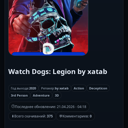
Watch Dogs: Legion by xatab
Год выхода:
2020
Репакер:
by xatab
Action
Decepticon
3rd Person
Adventure
3D
🕒
Последнее обновление:
21.04.2026 - 04:18
⬇
Всего скачиваний:
375
💬
Комментариев:
0