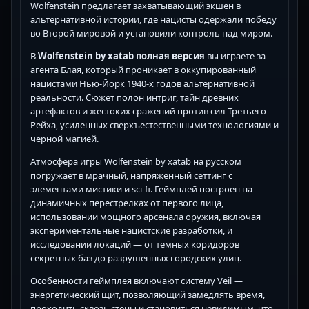
Wolfenstein предлагает захватывающий экшен в
альтернативной истории, где нацисты одержали победу
во Второй мировой и установили контроль над миром.
В
Wolfenstein by xatab полная версия
вы играете за
агента Блая, который проникает в оккупированный
нацистами Нью-Йорк 1940-х годов альтернативной
реальности. Сюжет полон интриг, тайн древних
артефактов и жестоких сражений против сил Третьего
Рейха, усиленных сверхъестественными технологиями и
черной магией.
Атмосфера игры Wolfenstein by xatab на русском
погружает в мрачный, напряженный сеттинг с
элементами мистики и sci-fi. Геймплей построен на
динамичных перестрелках от первого лица,
использовании мощного арсенала оружия, включая
экспериментальные нацистские разработки, и
исследовании локаций — от темных коридоров
секретных баз до разрушенных городских улиц.
Особенности геймплея включают систему Veil —
энергетический щит, позволяющий замедлять время,
проходить сквозь стены и становиться невидимым, что