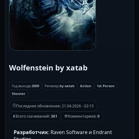
Wolfenstein by xatab
Год выхода:
2009
Репакер:
by xatab
Action
1st Person
Shooter
🕒
Последнее обновление:
21.04.2026 - 02:15
⬇
Всего скачиваний:
361
💬
Комментариев:
0
Разработчик
: Raven Software и Endrant
Studios