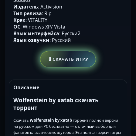
Издатель
: Activision
Тип релиза
: Rip
Кряк
: VITALITY
ОС
: Windows XP/ Vista
Язык интерфейса
: Русский
Язык озвучки
: Русский
⬇
СКАЧАТЬ ИГРУ
Описание
Wolfenstein by xatab скачать
торрент
Скачать
Wolfenstein by xatab
торрент полной версии
на русском для PC бесплатно — отличный выбор для
фанатов классических шутеров. Эта полная версия игры