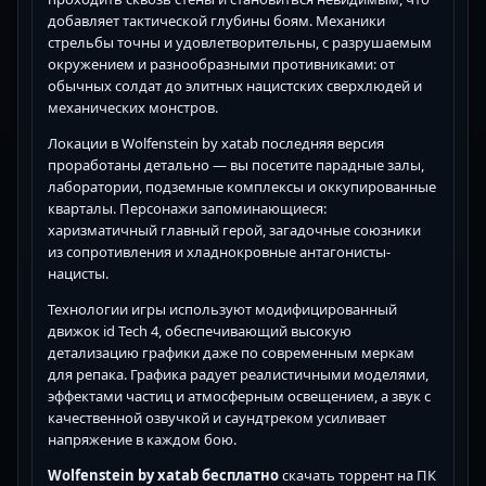
добавляет тактической глубины боям. Механики
стрельбы точны и удовлетворительны, с разрушаемым
окружением и разнообразными противниками: от
обычных солдат до элитных нацистских сверхлюдей и
механических монстров.
Локации в Wolfenstein by xatab последняя версия
проработаны детально — вы посетите парадные залы,
лаборатории, подземные комплексы и оккупированные
кварталы. Персонажи запоминающиеся:
харизматичный главный герой, загадочные союзники
из сопротивления и хладнокровные антагонисты-
нацисты.
Технологии игры используют модифицированный
движок id Tech 4, обеспечивающий высокую
детализацию графики даже по современным меркам
для репака. Графика радует реалистичными моделями,
эффектами частиц и атмосферным освещением, а звук с
качественной озвучкой и саундтреком усиливает
напряжение в каждом бою.
Wolfenstein by xatab бесплатно
скачать торрент на ПК